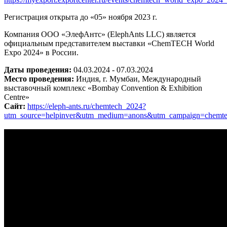
Регистрация открыта до «05» ноября 2023 г.
Компания ООО «ЭлефАнтс» (ElephAnts LLC) является
официальным представителем выставки «ChemTECH World
Expo 2024» в России.
Даты проведения:
04.03.2024 - 07.03.2024
Место проведения:
Индия, г. Мумбаи, Международный
выставочный комплекс «Bombay Convention & Exhibition
Centre»
Сайт:
https://eleph-ants.ru/chemtech_2024?
utm_source=helpinver&utm_medium=anons&utm_campaign=chemt