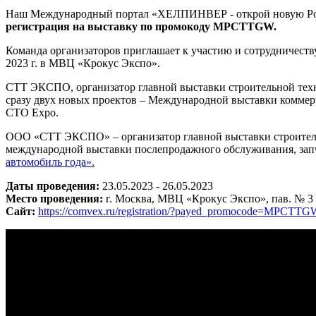
Наш Международный портал «ХЕЛПИНВЕР - открой новую Ро
регистрация на выставку по промокоду MPCTTGW.
Команда организаторов приглашает к участию и сотрудничеств
2023 г. в МВЦ «Крокус Экспо».
СТТ ЭКСПО, организатор главной выставки строительной техн
сразу двух новых проектов – Международной выставки коммер
СTO Expo.
ООО «СТТ ЭКСПО» – организатор главной выставки строитель
международной выставки послепродажного обслуживания, запч
автомобиль года».
Даты проведения:
23.05.2023 - 26.05.2023
Место проведения:
г. Москва, МВЦ «Крокус Экспо», пав. № 3
Сайт:
https://comvex.ru/registration/?payed_promocode=MPCTTG