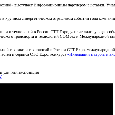
ссию!» выступает Информационным партнером выставки.
Учас
у в крупном синергетическом отраслевом событии года компани
ики и технологий в России СТТ Expo, усилит лидирующее собы
ческого транспорта и технологий COMvex и Международной выс
ной техники и технологий в России СTT Expo, международной
астей и сервиса CTO Expo, конкурса
«Инновации в строительно
 и уличная экспозиция
W