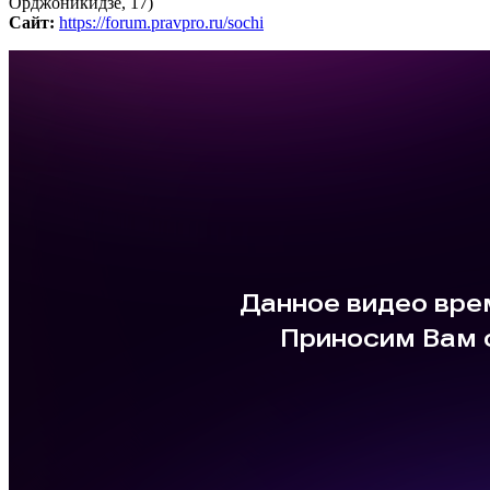
Орджоникидзе, 17)
Сайт:
https://forum.pravpro.ru/sochi