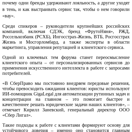
почему одни бренды удерживают лояльность, а другие уходят
в тень, и как выстраивать сервис так, чтобы о нем говорили
«вау».
Среди спикеров – руководители крупнейших российских
компаний, включая СДЭК, бренд «ФрутоНяня», РЖД,
Россельхозбанк (РСХБ), Ингосстрах-Жизнь, ВТБ, Росгосстрах
Жизнь и Мосгорломбард, а также эксперты в области
маркетинга, управления репутацией и клиентского сервиса.
Одной из ключевых тем форума станет переосмысление
клиентского опыта – от персонализированных сервисов до
применения искусственного интеллекта в работе с запросами
потребителей.
«В СберПраво мы постоянно внедряем передовые решения,
чтобы превосходить ожидания клиентов: юристы используют
ИИ-помощник GigaLegal для автоматизации рутинных задач и
концентрации на главном – это помогает быстрее и
качественнее решать юридические задачи наших клиентов», –
отмечает Кирилл Заневский, генеральный директор ООО
«Сбер Лигал».
Такие подходы к работе с клиентами формируют основу для
устойчивого доверия – именно оно становится главным