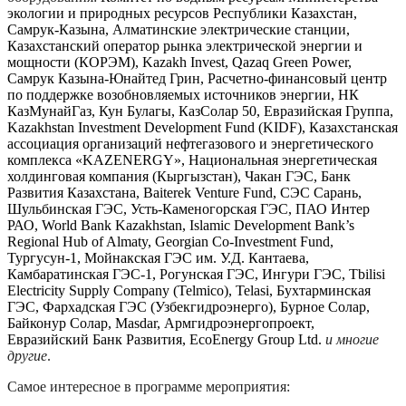
экологии и природных ресурсов Республики Казахстан,
Самрук-Казына, Алматинские электрические станции,
Казахстанский оператор рынка электрической энергии и
мощности (КОРЭМ), Kazakh Invest, Qazaq Green Power,
Самрук Казына-Юнайтед Грин, Расчетно-финансовый центр
по поддержке возобновляемых источников энергии, НК
КазМунайГаз, Кун Булагы, КазСолар 50, Евразийская Группа,
Kazakhstan Investment Development Fund (KIDF), Казахстанская
ассоциация организаций нефтегазового и энергетического
комплекса «KAZENERGY», Национальная энергетическая
холдинговая компания (Кыргызстан), Чакан ГЭС, Банк
Развития Казахстана, Baiterek Venture Fund, СЭС Сарань,
Шульбинская ГЭС, Усть-Каменогорская ГЭС, ПАО Интер
РАО, World Bank Kazakhstan, Islamic Development Bank’s
Regional Hub of Almaty, Georgian Co-Investment Fund,
Тургусун-1, Мойнакская ГЭС им. У.Д. Кантаева,
Камбаратинская ГЭС-1, Рогунская ГЭС, Ингури ГЭС, Tbilisi
Electricity Supply Company (Telmico), Telasi, Бухтарминская
ГЭС, Фархадская ГЭС (Узбекгидроэнерго), Бурное Солар,
Байконур Солар, Masdar, Армгидроэнергопроект,
Евразийский Банк Развития, EcoEnergy Group Ltd.
и многие
другие
.
Самое интересное в программе мероприятия: