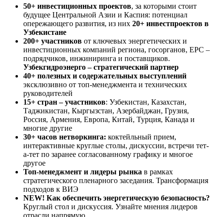
50+ инвестиционных проектов
, за которыми стоит
будущее Центральной Азии и Каспия: потенциал
опережающего развития, из них
20+ инвестпроектов в
Узбекистане
200+ участников
от ключевых энергетических и
инвестиционных компаний региона, госорганов, EPC –
подрядчиков, инжиниринга и поставщиков.
Узбекгидроэнерго – стратегический партнер
40+ полезных и содержательных выступлений
эксклюзивно от топ-менеджмента и технических
руководителей
15+ стран – участников
: Узбекистан, Казахстан,
Таджикистан, Кыргызстан, Азербайджан, Грузия,
Россия, Армения, Европа, Китай, Турция, Канада и
многие другие
30+ часов нетворкинга:
коктейльный прием,
интерактивные круглые столы, дискуссии, встречи тет-
а-тет по заранее согласованному графику и многое
другое
Топ-менеджмент и лидеры рынка
в рамках
стратегического пленарного заседания. Трансформация
подходов к ВИЭ
NEW
!
Как обеспечить энергетическую безопасность?
Круглый стол и дискуссия. Узнайте мнения лидеров
отрасли напрямую