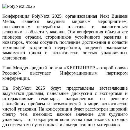
Конференция
 PolyNext 
2025
,
организованная
Next
Business
Media
,
является
ведущим
мировым
мероприятием
, 
посвященным
переработке
пластика
и
экологичным
решениям
 в области 
упаковки
.
Эта
конференция
объединяет
пионеров
отрасли
,
сторонников
устойчивого
 развития 
и
новаторов
, 
чтобы
обсудить
последние
достижения
в
 области 
технологий
 вторичной 
переработки
,
моделей
экономики
замкнутого
 цикла 
и
экологически
чистых
упаковочных
альтернатив
.
Наш Международный портал «ХЕЛПИНВЕР - открой новую
Россию!» выступает
Информационным партнером
конференции
.
На
 PolyNext 
2025
будут
представлены
 заставляющие 
задуматься
доклады
,
панельные
дискуссии
с
экспертами
и
интерактивные
семинары
, 
направленные
на
решение
важнейших
проблем
и
возможностей
в
мире
экологически
чистой 
упаковки
.
На
конференции
будет
рассмотрен
широкий
спектр
тем
, имеющих 
важное
 значение 
для
будущего
упаковки
, - от 
сокращения
 количества 
пластиковых
отходов
до
систем
замкнутого
цикла
и
альтернативных
материалов
.