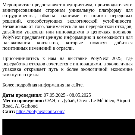
Мероприятие
предоставляет
предприятиям
,
производителям
и
заинтересованным
 сторонам 
уникальную
платформу
для
сотрудничества
,
обмена
знаниями
и
поиска
передовых
решений
,
способствующих
экологической
устойчивости
.
Независимо от того, занимаетесь 
ли
вы
переработкой
 отходов
,
дизайном
упаковки
или
инновациями
 в 
цепочках
поставок
,
PolyNext
предлагает
ценную
информацию
и
возможности
для
налаживания
 контактов, которые 
помогут
добиться
позитивных
изменений
в
отрасли
.
Присоединяйтесь
 к 
нам
на
выставке
 PolyNext 
2025
,
где
переработка
 отходов 
сочетается
 с 
инновациями
, 
а
экологичная
упаковка
открывает
путь
к
более
экологичной
экономике
замкнутого
 цикла
.
Более подробная информация на сайте.
Даты проведения:
07.05.2025 - 08.05.2025
Место проведения:
ОАЭ, г. Дубай, Отель Le Méridien, Airport
Road, Al Garhoud
Сайт:
https://polynextconf.com/