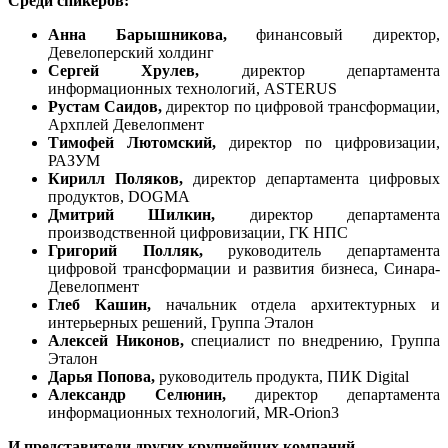
Среди спикеров:
Анна Барышникова,
финансовый директор,
Девелоперский холдинг
Сергей Хрулев,
директор департамента
информационных технологий, ASTERUS
Рустам Саидов,
директор по цифровой трансформации,
Архплей Девелопмент
Тимофей Лютомский,
директор по цифровизации,
РАЗУМ
Кирилл Поляков,
директор департамента цифровых
продуктов, DOGMA
Дмитрий Шилкин,
директор департамента
производственной цифровизации, ГК НПС
Григорий Полляк,
руководитель департамента
цифровой трансформации и развития бизнеса, Синара-
Девелопмент
Глеб Кашин,
начальник отдела архитектурных и
интерьерных решений, Группа Эталон
Алексей Никонов,
специалист по внедрению, Группа
Эталон
Дарья Попова,
руководитель продукта, ПИК Digital
Александр Селюнин,
директор департамента
информационных технологий, MR-Orion3
И представители других крупнейших компаний.