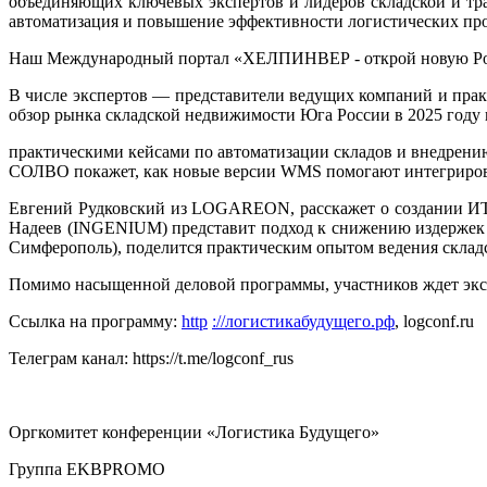
объединяющих ключевых экспертов и лидеров складской и тр
автоматизация и повышение эффективности логистических про
Наш Международный портал «ХЕЛПИНВЕР - открой новую Ро
В числе экспертов — представители ведущих компаний и прак
обзор рынка складской недвижимости Юга России в 2025 году
практическими кейсами по автоматизации складов и внедрен
СОЛВО покажет, как новые версии WMS помогают интегриров
Евгений Рудковский из LOGAREON, расскажет о создании И
Надеев (INGENIUM) представит подход к снижению издержек 
Симферополь), поделится практическим опытом ведения склад
Помимо насыщенной деловой программы, участников ждет экск
Ссылка на программу:
http
://логистикабудущего.рф
,
logconf
.
ru
Телеграм канал:
https
://
t
.
me
/
logconf
_
rus
Оргкомитет конференции «Логистика Будущего»
Группа
EKBPROMO