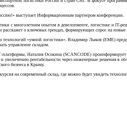
анспортной логистики России и стран СНГ. В фокусе програм
цессов.
ссию!» выступает Информационным партнером конференции
.
тики с многолетним опытом в девелопменте, логистике и IT-р
 и расскажет о ключевых трендах, формирующих спрос на новы
ию технологий «умной логистики». Владимир Лыков (EME) пре
ать управление складом.
Т-платформы, Наталия Осокина (SCANCODE) проинформирует п
и увеличению рентабельности через инженерные решения в обла
ского бизнеса в Крыму.
урсия на современный склад, где можно будет увидеть техноло