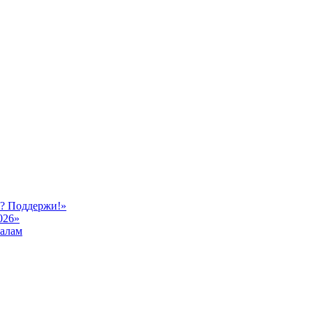
ь? Поддержи!»
026»
иалам