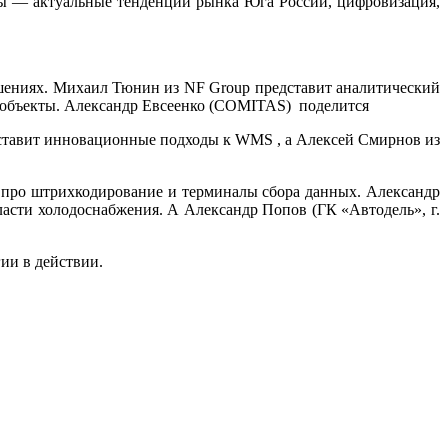
мы — актуальные тенденции рынка Юга России, цифровизация,
ешениях. Михаил Тюнин из NF Group представит аналитический
е объекты. Александр Евсеенко (COMITAS) поделится
дставит инновационные подходы к
WMS
, а Алексей Смирнов из
ро штрихкодирование и терминалы сбора данных. Александр
сти холодоснабжения. А Александр Попов (ГК «Автодель», г.
гии в действии.