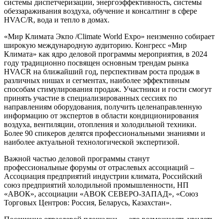
системы диспетчеризации, энергоэффективность, системы
обеззараживания воздуха, обучение и консалтинг в сфере
HVAC/R, вода и тепло в домах.
«Мир Климата Экпо /Climate World Expo» неизменно собирает
широкую международную аудиторию. Конгресс «Мир
Климата» как ядро деловой программы мероприятия, в 2024
году традиционно посвящен основным трендам рынка
HVACR на ближайший год, перспективам роста продаж в
различных нишах и сегментах, наиболее эффективным
способам стимулирования продаж. Участники и гости смогут
принять участие в специализированных сессиях по
направлениям оборудования, получить целенаправленную
информацию от экспертов в области кондиционирования
воздуха, вентиляции, отопления и холодильной техники.
Более 90 спикеров делятся профессиональными знаниями и
наиболее актуальной технологической экспертизой.
Важной частью деловой программы станут
профессиональные форумы от отраслевых ассоциаций –
Ассоциация предприятий индустрии климата, Российский
союз предприятий холодильной промышленности, НП
«АВОК», ассоциации «АВОК СЕВЕРО-ЗАПАД», «Союз
Торговых Центров: Россия, Беларусь, Казахстан».