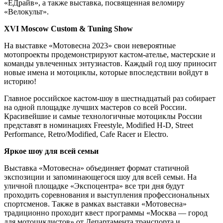
«ЕДрайв», а также выставка, посвященная веломиру
«Велокульт».
XVI
Moscow Custom & Tuning Show
На выставке «Мотовесна 2023» свои невероятные
мотопроекты продемонстрируют кастом-ателье, мастерские и
команды увлеченных энтузиастов. Каждый год шоу приносит
новые имена и мотоциклы, которые впоследствии войдут в
историю!
Главное российское кастом-шоу в шестнадцатый раз собирает
на одной площадке лучших мастеров со всей России.
Красивейшие и самые технологичные мотоциклы России
представят в номинациях Freestyle, Modified H-D, Street
Performance, Retro/Modified, Cafe Racer и Electro.
Яркое шоу для всей семьи
Выставка «Мотовесна» объединяет формат статичной
экспозиции и запоминающегося шоу для всей семьи. На
уличной площадке «Экспоцентра» все три дня будут
проходить соревнования и выступления профессиональных
спортсменов. Также в рамках выставки «Мотовесна»
традиционно проходит квест программы «Москва — город
для мотоциклистов» от Департамента транспорта и