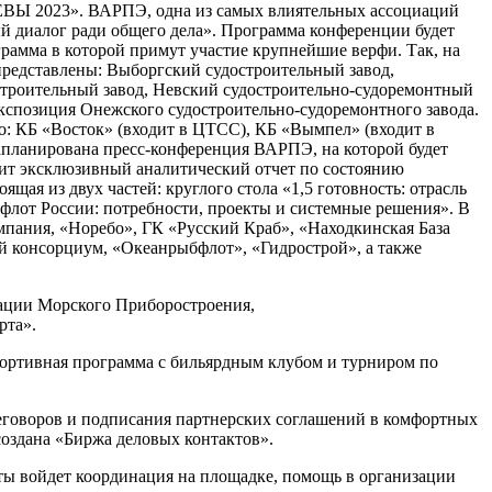
НЕВЫ 2023». ВАРПЭ, одна из самых влиятельных ассоциаций
й диалог ради общего дела». Программа конференции будет
грамма в которой примут участие крупнейшие верфи. Так, на
 представлены: Выборгский судостроительный завод,
строительный завод, Невский судостроительно-судоремонтный
экспозиция Онежского судостроительно-судоремонтного завода.
о: КБ «Восток» (входит в ЦТСС), КБ «Вымпел» (входит в
планирована пресс-конференция ВАРПЭ, на которой будет
вит эксклюзивный аналитический отчет по состоянию
ая из двух частей: круглого стола «1,5 готовность: отрасль
лот России: потребности, проекты и системные решения». В
мпания, «Норебо», ГК «Русский Краб», «Находкинская База
 консорциум, «Океанрыбфлот», «Гидрострой», а также
рации Морского Приборостроения,
рта».
портивная программа с бильярдным клубом и турниром по
еговоров и подписания партнерских соглашений в комфортных
оздана «Биржа деловых контактов».
ты войдет координация на площадке, помощь в организации