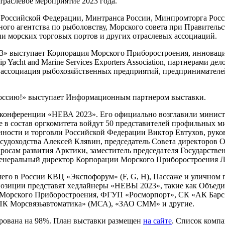
раслевое мероприятие 2023 года.
Российской Федерации, Минтранса России, Минпромторга Росс
ого агентства по рыболовству, Морского совета при Правитель
и морских торговых портов и других отраслевых ассоциаций.
» выступает Корпорация Морского Приборостроения, инноваци
Yacht and Marine Services Exporters Association, партнерами д
 ассоциация рыбохозяйственных предприятий, предпринимателе
ссию!» выступает Информационным партнером выставки.
-конференции «НЕВА 2023». Его официально возглавили министр
же в состав оргкомитета войдут 50 представителей профильных 
енности и торговли Российской Федерации Виктор Евтухов, рук
 судоходства Алексей Клявин, председатель Совета директоров
росам развития Арктики, заместитель председателя Государств
генеральный директор Корпорации Морского Приборостроения Л
шего в России КВЦ «Экспофорум» (F, G, H), Пассаже и уличном 
спозиции представят хедлайнеры «НЕВЫ 2023», такие как Объеди
я Морского Приборостроения, ФГУП «Росморпорт», СК «АК Барс
«НПК Морсвязьавтоматика» (МСА), «ЗАО СММ» и другие.
ирована на 98%. План выставки размещен
на сайте
. Список комп