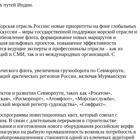
х путей Индии.
Морская отрасль России: новые приоритеты на фоне глобальных
искуссии – меры государственной поддержки морской отрасли и
 обновление флота, формирование новых маршрутов и
зация шельфовых проектов, повышение эффективности
тся ведущие эксперты и профессионалы отрасли – как из
ций и СМИ, так и из международных организаций. С
ического флота, увеличения грузооборота по Севморпути,
гаций арктических регионов России, включая Мурманскую
ктов и развитии Севморпути, таких как «Росатом»,
кая», «Росморпорт», «Атомфлот», «Морспасслужба»,
кий морской регистр судоходства», «Совфрахт».
госпрограммы инвестиционных квот, который совпал с
ия. В связи с длительным перерывом в строительстве
ания и изготовления нового оборудования российские верфи
ой нагрузки на рыбную промышленность возникла потребность в
рыбопромышленники становятся одной из ключевых аудиторий