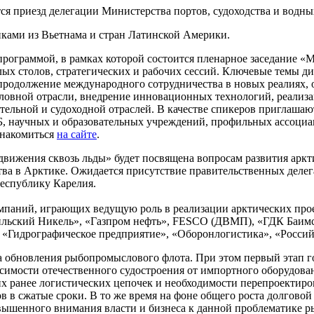
ся приезд делегации Министерства портов, судоходства и водны
ками из Вьетнама и стран Латинской Америки.
программой, в рамках которой состоится пленарное заседание «
лых столов, стратегических и рабочих сессий. Ключевые темы д
 продолжение международного сотрудничества в новых реалиях,
боловной отрасли, внедрение инновационных технологий, реали
тельной и судоходной отраслей. В качестве спикеров приглашаю
, научных и образовательных учреждений, профильных ассоциа
знакомиться
на сайте
.
движения сквозь льды» будет посвящена вопросам развития аркт
ва в Арктике. Ожидается присутствие правительственных деле
Республику Карелия.
мпаний, играющих ведущую роль в реализации арктических прое
ильский Никель», «Газпром нефть», FESCO (ДВМП), «ГДК Баимс
«Гидрографическое предприятие», «Оборонлогистика», «Российс
ма обновления рыбопромыслового флота. При этом первый этап 
имости отечественного судостроения от импортного оборудован
 ранее логистических цепочек и необходимости перепроектиров
ов в сжатые сроки. В то же время на фоне общего роста долгов
вышенного внимания власти и бизнеса к данной проблематике 