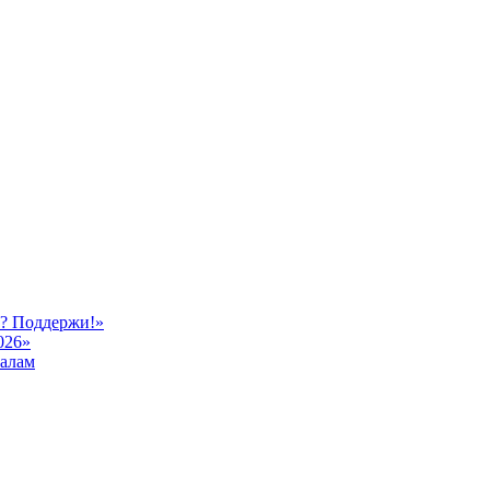
ь? Поддержи!»
026»
иалам