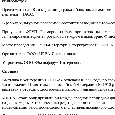
бизнес-встреч.
Предусмотрена PR- и медиа-поддержка с большими охватами в 
партнера – ТАСС.
В рамках культурной программы состоится гала-ужин с торжес
При участии ФГУП «Росморпорт» будут организованы эксклюз
запланированы водные прогулки с выходом в акваторию Финск
Место проведения: Санкт-Петербург, Петербургское ш., 64/1,
Организатор: ООО «НЕВА-Интернэшнл».
Устроитель: ООО «Экспофорум-Интернэшнл».
Справка
Выставка и конференция «НЕВА» основана в 1990 году по со
Распоряжение Правительства Российской Федерации № 1910-р 
выставок в отрасли судостроения и является главным деловым
«НЕВА» стала общепризнанной международной площадкой для д
создания морских технических средств для освоения океана и 
модернизации рыбопромыслового и специализированного флота