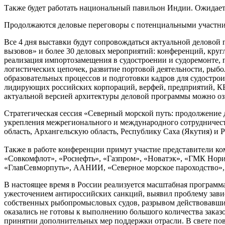
Также будет работать национальный павильон Индии. Ожидает
Продолжаются деловые переговоры с потенциальными участни
Все 4 дня выставки будут сопровождаться актуальной деловой 
вызовов» и более 30 деловых мероприятий: конференций, круг
реализация импортозамещения в судостроении и судоремонте,
логистических цепочек, развитие портовой деятельности, ры
образовательных процессов и подготовки кадров для судострои
лидирующих российских корпораций, верфей, предприятий, КБ
актуальной версией архитектуры деловой программы можно о
Стратегическая сессия «Северный морской путь: продолжение 
укрепления межрегионального и международного сотрудничест
область, Архангельскую область, Республику Саха (Якутия) и 
Также в работе конференции примут участие представители ко
«Совкомфлот», «Роснефть», «Газпром», «Новатэк», «ГМК Нор
«ГлавСевморпуть», ААНИИ, «Северное морское пароходство», 
В настоящее время в России реализуется масштабная програм
ужесточением антироссийских санкций, выявил проблему завис
собственных рыбопромысловых судов, разрывом действовавших
оказались не готовы к выполнению большого количества заказ
принятии дополнительных мер поддержки отрасли. В свете по