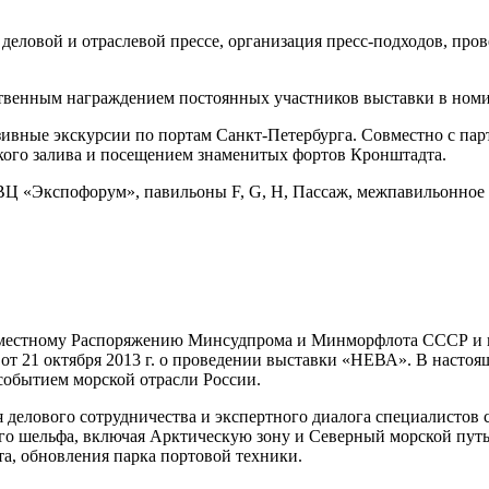
деловой и отраслевой прессе, организация пресс-подходов, пр
твенным награждением постоянных участников выставки в номин
ивные экскурсии по портам Санкт-Петербурга. Совместно с пар
ого залива и посещением знаменитых фортов Кронштадта.
 КВЦ «Экспофорум», павильоны F, G, H, Пассаж, межпавильонное 
вместному Распоряжению Минсудпрома и Минморфлота СССР и не
от 21 октября 2013 г. о проведении выставки «НЕВА». В насто
 событием морской отрасли России.
елового сотрудничества и экспертного диалога специалистов с
его шельфа, включая Арктическую зону и Северный морской путь
, обновления парка портовой техники.