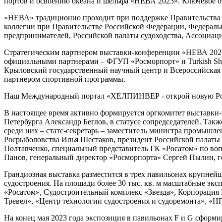
портов и освоению океана и шельфа «НЕВА 2023». Ключевое от
«НЕВА» традиционно проходит при поддержке Правительства 
коллегии при Правительстве Российской Федерации, Федеральн
предпринимателей, Российской палаты судоходства, Ассоциаци
Стратегическим партнером выставки-конференции «НЕВА 2023
официальными партнерами – ФГУП «Росморпорт» и Turkish Ship 
Крыловский государственный научный центр и Всероссийская
партнером спортивной программы.
Наш Международный портал «ХЕЛПИНВЕР - открой новую Ро
В настоящее время активно формируется оргкомитет выставки
Петербурга Александр Беглов, в статусе сопредседателей. Так
среди них – статс-секретарь – заместитель министра промышл
Росрыболовства Илья Шестаков, президент Российской палаты
Полтавченко, специальный представитель ГК «Росатом» по воп
Панов, генеральный директор «Росморпорта» Сергей Пылин, 
Грандиозная выставка разместится в трех павильонах крупней
судостроения. На площади более 30 тыс. кв. м масштабные эк
«Росатом», Судостроительный комплекс «Звезда», Корпораци
Тревел», «Центр технологии судостроения и судоремонта», 
На конец мая 2023 года экспозиция в павильонах F и G сформ