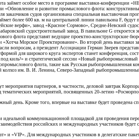
лота займет особое место в программе выставки-конференции «
ии «Обновление и развитие промыслового флота: конструктивны
ля заказчиков судов организована специальная выставочная про
ймет более 600 кв. м на центральной линии павильона F, будут
йские верфи», завод «Красное Сормово», Средне-Невский судо
Хабаровский судостроительный завод. В павильоне G откроется 
ового флота представят ведущие проектно-конструкторские бюр
«Хотча Морское Проектирование». Во второй день выставки за
асли вопросам, а президент Ассоциации Герман Зверев предста
рмой для широкого круга экспертов станет конференция, состоящ
под киль²» и стратегической сессии «Новый рыбопромысловый ф
бопромыслового флота, такие как Русская рыбопромышленная ко
 колхоз им. В. И. Ленина, Северо-Западный рыбопромышленный
т мероприятия партнеров, в частности, деловой завтрак Корпо
 тематических мероприятий, посвященных 20-летию «Росморпо
ный день. Кроме того, впервые на выставке будет проведена с
 и идеальной коммуникационной площадкой для проведения пер
заимодействия российских и международных участников будет с
т» и «VIP». Для международных участников в делегатские паке