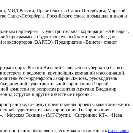
ии, МИД России, Правительства Санкт-Петербурга, Морской
стве Санкт-Петербурга, Российского союза промышленников и
онным партнером – Судостроительная корпорация «АК Барс»,
еловой программы – Судостроительный комплекс «Звезда»,
й и экспортеров (ВАРПЭ). Предприятие «Винета» станет
 транспорта России Виталий Савельев и губернатор Санкт-
министерств и ведомств, крупнейших компаний и ассоциаций,
оводитель Росморречфлота Захарий Джиоев, руководитель
 Объединенной судостроительной корпорации Георгий
енной комиссии по вопросам развития Арктики Владимир
еонид Стругов и другие известные персоны.
пространстве, где будут представлены проекты малотоннажного
ненная судостроительная корпорация, Госкорпорация
», «Морская Техника» (МТ-Групп), «Ситроникс КТ», «Нева
аний постоянно обновляется, его можно отслеживать
по ссылке
.