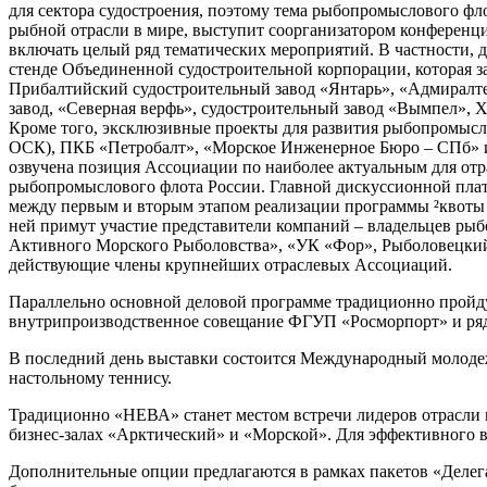
для сектора судостроения, поэтому тема рыбопромыслового ф
рыбной отрасли в мире, выступит соорганизатором конференц
включать целый ряд тематических мероприятий. В частности, д
стенде Объединенной судостроительной корпорации, которая за
Прибалтийский судостроительный завод «Янтарь», «Адмиралте
завод, «Северная верфь», судостроительный завод «Вымпел», 
Кроме того, эксклюзивные проекты для развития рыбопромысл
ОСК), ПКБ «Петробалт», «Морское Инженерное Бюро – СПб» и 
озвучена позиция Ассоциации по наиболее актуальным для отр
рыбопромыслового флота России. Главной дискуссионной платфо
между первым и вторым этапом реализации программы ²квоты 
ней примут участие представители компаний – владельцев ры
Активного Морского Рыболовства», «УК «Фор», Рыболовецкий
действующие члены крупнейших отраслевых Ассоциаций.
Параллельно основной деловой программе традиционно пройду
внутрипроизводственное совещание ФГУП «Росморпорт» и ряд
В последний день выставки состоится Международный молодеж
настольному теннису.
Традиционно «НЕВА» станет местом встречи лидеров отрасли
бизнес-залах «Арктический» и «Морской». Для эффективного в
Дополнительные опции предлагаются в рамках пакетов «Делега