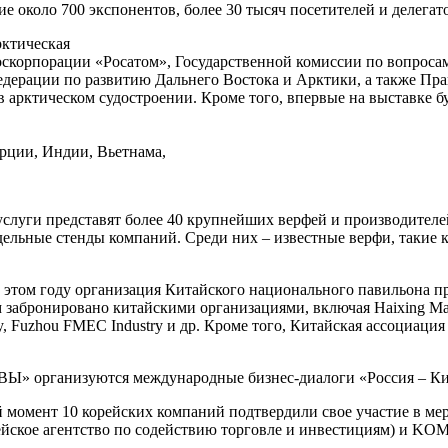
е около 700 экспонентов, более 30 тысяч посетителей и делегат
рктическая
 Госкорпорации «Росатом», Государственной комиссии по вопро
дерации по развитию Дальнего Востока и Арктики, а также Пр
арктическом судостроении. Кроме того, впервые на выставке бу
рции, Индии, Вьетнама,
услуги представят более 40 крупнейших верфей и производителе
ьные стенды компаний. Среди них – известные верфи, такие как K
 этом году организация Китайского национального павильона пр
забронировано китайскими организациями, включая Haixing Marit
logy, Fuzhou FMEC Industry и др. Кроме того, Китайская ассоци
Ы» организуются международные бизнес-диалоги «Россия – Кит
момент 10 корейских компаний подтвердили свое участие в меро
кое агентство по содействию торговле и инвестициям) и KOME