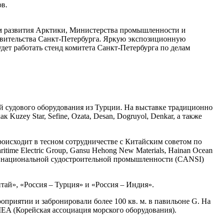
ов.
сам развития Арктики, Министерства промышленности и
авительства Санкт-Петербурга. Яркую экспозиционную
дет работать стенд комитета Санкт-Петербурга по делам
й судового оборудования из Турции. На выставке традиционно
uzey Star, Sefine, Ozata, Desan, Dogruyol, Denkar, а также
оисходит в тесном сотрудничестве с Китайским советом по
ime Electric Group, Gansu Hehong New Materials, Hainan Ocean
ация национальной судостроительной промышленности (CANSI)
ай», «Россия – Турция» и «Россия – Индия».
приятии и забронировали более 100 кв. м. в павильоне G. На
A (Корейская ассоциация морского оборудования).