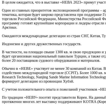
В целом ожидается, что в выставке «НЕВА 2023» примут участи
Один из главных приоритетов экспозиционной программы – а
тематика, которая будет широко представлена при поддержке
торговли Российской Федерации, Министерства Российской Фе
программу готовят крупнейшие корпорации и лидеры отрасли в 
Арктики.
Ожидаются международные делегации из стран СНГ, Китая, Ту
Индонезии и других дружественных государств.
В частности, на площади свыше 1300 кв. м свою продукцию и 
будет организован национальный павильон Турции, а также отдел
более 20 поставщиков судового оборудования и материалов.
Обычно в «НЕВЕ» участвует не менее 30 компаний из Китая. В
содействию международной торговле (CCPIT). Более 1000 кв. м 
Research Technology, Nanjing Sande Marine Information Techno
формирует делегацию из провинции Хубэй.
С учетом положительного опыта и пожеланий участников «НЕВ
По традиции «НЕВУ» посетят представители Кореи. На данный 
протяжении многих лет выставку поддерживают KOTRA (Корейс