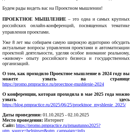
Будем рады видеть вас на Проектном мышлении!
ПРОЕКТНОЕ МЫШЛЕНИЕ
– это одна и самых крупных
российских онлайн-конференций, посвященных тематике
управления проектами.
Уже 8 лет мы собираем самую широкую аудиторию обсудить
актуальные вопросы управления проектами и автоматизации
проектной деятельности, уделяя особое внимание реальному,
«живому» опыту российского бизнеса и государственных
организаций.
О том, как проходило Проектное мышление в 2024 году вы
можете узнать на странице
https://promo.pmpractice.ru/proectnoe-mushlenie-2024
О конференции, которая проходила в мае 2025 года можно
узнать здесь
https://blog.pmpractice.ru/2025/06/25/proektnoe_myshlenie_2025/
Даты проведения:
01.10.2025 - 02.10.2025
Место проведения:
Интернет
Сайт:
https://promo.pmpractice.ru/pmautunno202
5?
utm_source=helpinver&utm_campaign=info