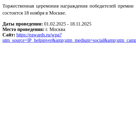
Торжественная церемония награждения победителей премии
состоится 18 ноября в Москве.
Даты проведения:
01.02.2025 - 18.11.2025
Место проведения:
г. Москва
Сайт:
https://eawards.ru/wpa?
utm_source=IP_helpinver&amp;utm_medium=social&amp;utm_camp