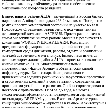
собственника по устойчивому развитию и обеспечению
максимального комфорта резидента.
Бизнес-парк в районе ÁLIA
– крупнейший в России бизнес-
парк класса А общей площадью 263,2 тыс. кв. м. Построен в
рамках проекта комплексной застройки на участке 65 га в
Покровском-Стрешневе, реализуемого под управлением
девелоперской компании ASTERUS. Проект расположен в
самом экологически чистом районе Москвы и реализуется в
концепции WORK.LIVE.PLAY.LEARN. Концепция
предполагает формирование полноценной всесторонней
комфортной среды для жизни, работы, отдыха и реализации
жителей современного мегаполиса. Бизнес-парк является
деловым ядром жилого района ÁLIA – проекта так включает
жилой комплекс ÁLIA, многофункциональный
спорткомплекс «Чкалов Арена» и объекты социальной
инфраструктуры. Бизнес-парк были реализован с
привлечением ведущих российских и зарубежных проектных
и строительных компаний в соответствии с современными
принципами устойчивого развития. Он был спроектирован и
построен с применением ТИМ за 2,5 года, а высокая
экологическая эффективность подтверждается сертификацией
по стандарту BREEAM, уровень Excellent. Архитектурная
концепция бизнес-парка – «кристалл в камне». Архитектурная
доминанта комплекса – 21-этажная башня с панорамным