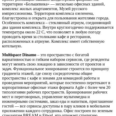
территории «Большевика» — несколько офисных зданий,
комплекс жилых апартаментов, Музей русского
импрессионизма. Территория комплекса озеленена,
благоустроена и открыта для пользования жителями города.
Особенность комплекса – стеклянный атриум, соединяющий
два здания комплекса. Внутри круглогодично поддерживается
температура около 22 C, что позволяет в любую погоду
проводить время за столиками кафе и ресторанов,
расположенных в атриуме. Комплекс имеет собственную
котельную.
Multispace Dinamo
– это пространство с богатой
вариативностью и гибким набором сервисов, где резиденты
могут менять свою локацию в зависимости от проектов и
задач. Функциональное зонирование строится по принципу
градиента этажей, где снизу сосредоточены общие
пространства с кафе и зонами для командной работы и
проведения мероприятий, которые постепенно перетекают в
корпоративные офисные этажи формата Agile с более чем 20
типологиями рабочих пространств. Бронирование рабочих
мест и переговорных, управление мультимедиа и
инженерными системами, заказ еды и напитков, приглашение
гостей — все сервисы доступны в пару кликов в мобильном
приложении каждого сотрудника. Офис построен по зеленым
стандартам BREAM и Fitwel, что отражает стратегию