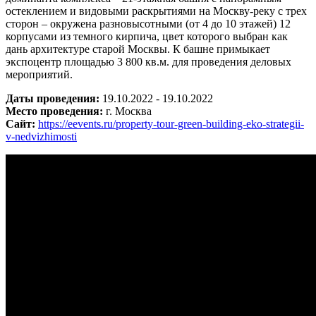
остеклением и видовыми раскрытиями на Москву-реку с трех
сторон – окружена разновысотными (от 4 до 10 этажей) 12
корпусами из темного кирпича, цвет которого выбран как
дань архитектуре старой Москвы. К башне примыкает
экспоцентр площадью 3 800 кв.м. для проведения деловых
мероприятий.
Даты проведения:
19.10.2022 - 19.10.2022
Место проведения:
г. Москва
Сайт:
https://eevents.ru/property-tour-green-building-eko-strategii-
v-nedvizhimosti