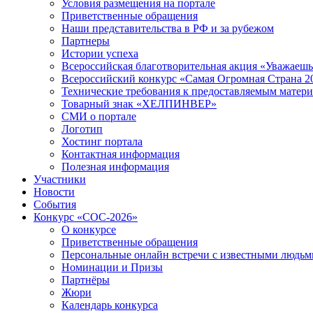
Условия размещения на портале
Приветственные обращения
Наши представительства в РФ и за рубежом
Партнеры
Истории успеха
Всероссийская благотворительная акция «Уважаеш
Всероссийский конкурс «Самая Огромная Страна 2
Технические требования к предоставляемым матер
Товарный знак «ХЕЛПИНВЕР»
СМИ о портале
Логотип
Хостинг портала
Контактная информация
Полезная информация
Участники
Новости
События
Конкурс «СОС-2026»
О конкурсе
Приветственные обращения
Персональные онлайн встречи с известными людь
Номинации и Призы
Партнёры
Жюри
Календарь конкурса