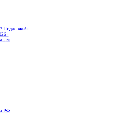
ь? Поддержи!»
026»
иалам
ми РФ