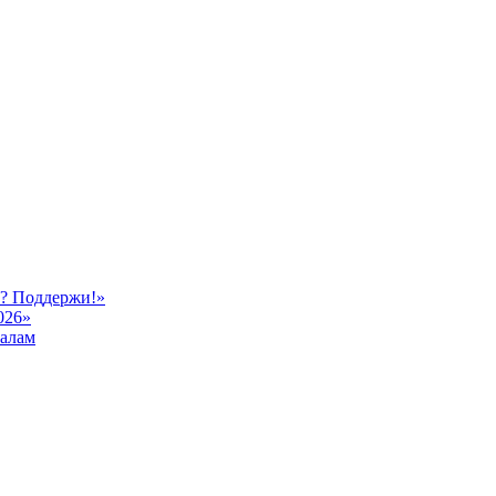
ь? Поддержи!»
026»
иалам