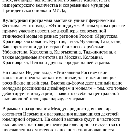
императорского величества и современные мундиры
Президентского полка и МИДа,
Культурная программа
выставки удивит феерическим
Фестивалем этномоды «Этноподиум». В этом ярком проекте
примут участие известные дизайнеры современной
этнической моды из разных регионов России (Иркутская,
Красноярская области, Бурятия, Тыва, Чувашия, Татарстан,
Башкорстостан и др.) и стран ближнего зарубежья:
Узбекистана, Казахстана, Кыргызстана, Таджикистана, а
также модельные агентства из Москвы, Коломны,
Красноярска, Пензы и других городов нашей страны.
На показах Недели моды «Уникальная Россия» свои
коллекции представят как именитые, так и начинающие
российские дизайнеры. Выставка-форум дает ценный шанс
молодым российским дизайнерам и моделям – тем, кто только
дебютирует в индустрии, – заявить о себе на центральной
выставочной площадке наряду с мэтрами.
В рамках празднования Международного дня ювелира
состоится Церемония награждения выдающихся деятелей
ювелирной отрасли. На самой выставке будут, в частности,
выставлены настоящие шедевры ювелирного искусства от
прославленных мастеров, ранее не экспонировавшиеся.