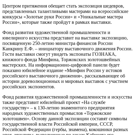
Центром притяжения обещает стать экспозиция шедевров,
представленных талантливыми мастерами на всероссийские
конкурсы «Золотые руки России» и «Уникальные мастера
России», которые также пройдут в рамках выставки.
Фонд развития художественной промышленности и
ювелирного искусства представит на выставке экспозицию,
посвященную 250-летию министра финансов России
Канкрину Е.Ф. – инициатору выставочного движения России.
Гости выставки смогут увидеть экспонаты ГОЗНАКА,
книжного фонда Минфина, Торжокских золотошвейных
мастерских. На информационно-цифровой панели будет
показано юбилейное издание «Минфин России у истоков
российского выставочного движения», рассказывающее об
истории дореволюционных и мировых выставок с участием
российских экспонентов.
Фонд развития художественной промышленности и искусства
также представит юбилейный проект «На службе
государству» – к 130-летию знаменитого предприятия
народных художественных промыслов «Торжокские
золотошвеи». Основу данной экспозиции составят символы
государственной власти Российской империи, СССР,
Российской Федерации (гербы, знамена), кокошники разных
эпох, мундиры, выполненные по заказу Кабинета его