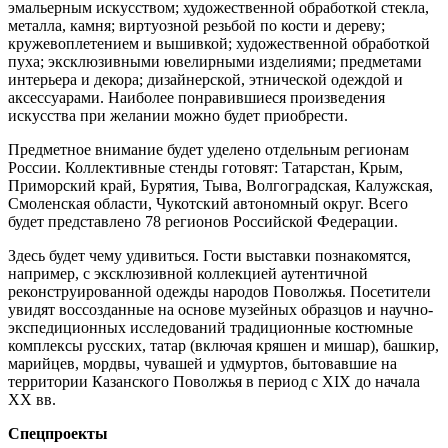
эмальерным искусством; художественной обработкой стекла,
металла, камня; виртуозной резьбой по кости и дереву;
кружевоплетением и вышивкой; художественной обработкой
пуха; эксклюзивными ювелирными изделиями; предметами
интерьера и декора; дизайнерской, этнической одеждой и
аксессуарами. Наиболее понравившиеся произведения
искусства при желании можно будет приобрести.
Предметное внимание будет уделено отдельным регионам
России. Коллективные стенды готовят: Татарстан, Крым,
Приморский край, Бурятия, Тыва, Волгоградская, Калужская,
Смоленская области, Чукотский автономный округ. Всего
будет представлено 78 регионов Российской Федерации.
Здесь будет чему удивиться. Гости выставки познакомятся,
например, с эксклюзивной коллекцией аутентичной
реконструированной одежды народов Поволжья. Посетители
увидят воссозданные на основе музейных образцов и научно-
экспедиционных исследований традиционные костюмные
комплексы русских, татар (включая кряшен и мишар), башкир,
марийцев, мордвы, чувашей и удмуртов, бытовавшие на
территории Казанского Поволжья в период с XIX до начала
XX вв.
Спецпроекты