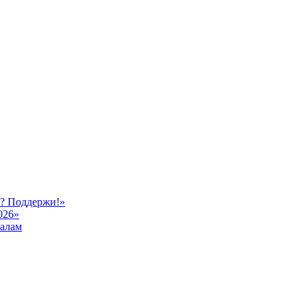
ь? Поддержи!»
026»
иалам