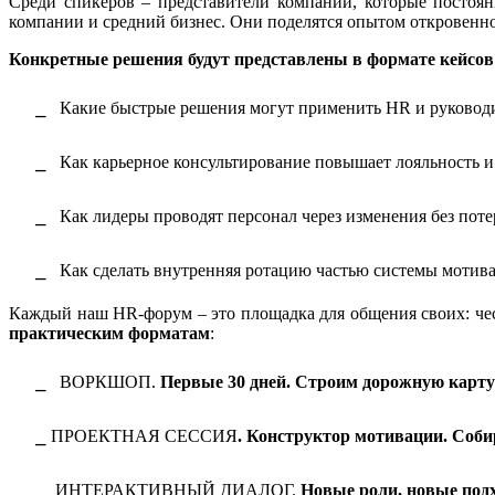
Среди спикеров – представители компаний, которые постоя
компании и средний бизнес. Они поделятся опытом откровенно
Конкретные решения будут представлены в формате кейсо
⎯
Какие быстрые решения могут применить HR и руководи
⎯
Как карьерное консультирование повышает лояльность 
⎯
Как лидеры проводят персонал через изменения без поте
⎯
Как сделать внутренняя ротацию частью системы мотив
Каждый наш HR-форум – это площадка для общения своих: чес
практическим форматам
:
⎯
ВОРКШОП.
Первые 30 дней. Строим дорожную карт
⎯
ПРОЕКТНАЯ СЕССИЯ
. Конструктор мотивации. Соб
⎯
ИНТЕРАКТИВНЫЙ ДИАЛОГ.
Новые роли, новые под