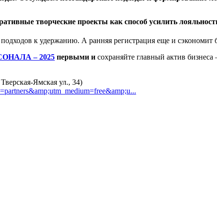
ративные творческие проекты как способ усилить лояльность
 подходов к удержанию. А ранняя регистрация еще и сэкономит 
ОНАЛА – 2025
первыми и
сохраняйте главный актив бизнеса 
Тверская-Ямская ул., 34)
ce=partners&amp;utm_medium=free&amp;u...