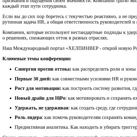
признания и ощущения своей значимости. Компании тратят мил
каждый этап пути сотрудника.
Если вы до сих пор боретесь с текучестью реактивно, а не пр
рутинная задача HR, а общая ответственность руководителей и
Компании, которые используют нестандартные подходы к уд
о решениях, снижающих отток в разных отраслях.
Наш Международный портал «ХЕЛПИНВЕР - открой новую Ро
Ключевые темы конференции:
Синергия против оттока:
как распределить роли и зоны
П
ервые 30 дней:
как совместными усилиями HR и руково
Рост для мотивации:
как построить систему развития, 
Новый драйв для HiPo
: как мотивировать и сохранять и
Удержать, не удерживая
: как создать среду, где сотрудн
Роль лидера
: как помочь руководителям сохранять кома
Предиктивная аналитика. Как находить и убирать триггер