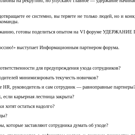
лионы на рекрутинг, но упускают главное — удержание начинает
едотвращаете ее системно, вы теряете не только людей, но и ко
 команды.
ержанию, готовы поделиться опытом на VI форуме УДЕРЖАНИЕ 
ссию!» выступает И
нформационным партнером форума
.
 ответственности для предупреждения ухода сотрудников?
дителей минимизировать текучесть новичков?
где HR, руководитель и сам сотрудник — равноправные партнеры
х, если карьерная лестница закрыта?
ики хотят остаться надолго?
нды?
ы, которые заставляют сотрудника думать об уходе?