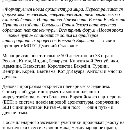
«Формируется новая архитектура мира. Перестраиваются
формы экономического, энергетического, технологического
взаимодействия. Инициатива Президента России Владимира
Путина о создании Большого Евразийского партнерства
обретает четкие контуры. Всемирный форум «Новая эпоха
— новые пути» становится одним из драйверов
интеграционных процессов Большой Евразии», —
заявил
президент МОЕС Дмитрий Стасюлис.
Мероприятие посетят свыше 500 делегатов из 33 стран:
России, Китая, Индии, Беларуси, Киргизской Республики,
Армении, Казахстана, Королевства Бахрейн, Турции,
Венгрии, Кореи, Вьетнама, Кот-д’Ивуара, Анголы и многих
других.
Деловая программа откроется пленарным заседанием.
Спикеры обсудят инструменты многополярного
мироустройства, место Большого Евразийского партнерства
(БЕП) в системе новой мировой архитектуры, сопряжение
БЕП с инициативой Китая «Один пояс — один путь» и
другие темы.
После пленарного заседания участники продолжат работу на
тематических сессиях: экономика, международное право,