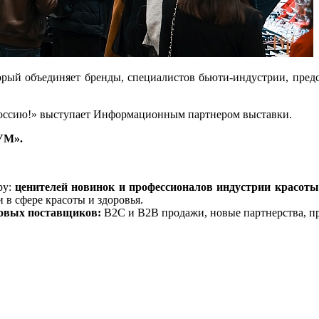
орый объединяет бренды, специалистов бьюти-индустрии, предс
ссию!» выступает
Информационным партнером
выставки
.
УМ».
ру:
ценителей новинок и профессионалов индустрии красоты
 в сфере красоты и здоровья.
птовых поставщиков
:
B2C и B2B продажи, новые партнерства, про