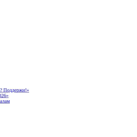
ь? Поддержи!»
026»
иалам