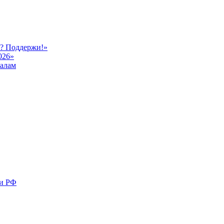
ь? Поддержи!»
026»
иалам
ми РФ