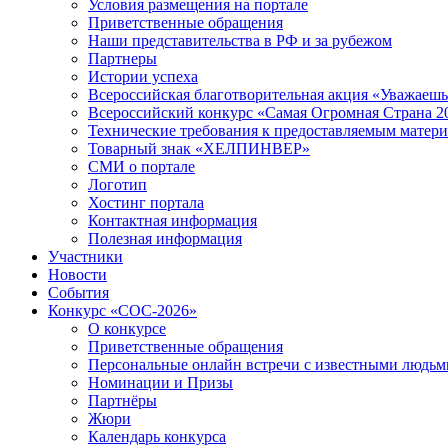
Условия размещения на портале
Приветственные обращения
Наши представительства в РФ и за рубежом
Партнеры
Истории успеха
Всероссийская благотворительная акция «Уважаеш
Всероссийский конкурс «Самая Огромная Страна 2
Технические требования к предоставляемым матер
Товарный знак «ХЕЛПИНВЕР»
СМИ о портале
Логотип
Хостинг портала
Контактная информация
Полезная информация
Участники
Новости
События
Конкурс «СОС-2026»
О конкурсе
Приветственные обращения
Персональные онлайн встречи с известными людь
Номинации и Призы
Партнёры
Жюри
Календарь конкурса