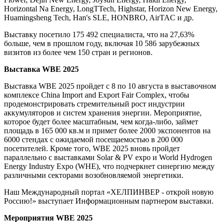
Horizontal Na Energy, LongTTech, Highstar, Horizon New Energy,
Huamingsheng Tech, Han's SLE, HONBRO, AirTAC и др.
Выставку посетило 175 492 специалиста, что на 27,63%
больше, чем в прошлом году, включая 10 586 зарубежных
визитов из более чем 150 стран и регионов.
Выставка WBE 2025
Выставка WBE 2025 пройдет с 8 по 10 августа в выставочном
комплексе China Import and Export Fair Complex, чтобы
продемонстрировать стремительный рост индустрии
аккумуляторов и систем хранения энергии. Мероприятие,
которое будет более масштабным, чем когда-либо, займет
площадь в 165 000 кв.м и примет более 2000 экспонентов на
6000 стендах с ожидаемой посещаемостью в 200 000
посетителей. Кроме того, WBE 2025 вновь пройдет
параллельно с выставками Solar & PV expo и World Hydrogen
Energy Industry Expo (WHE), что подчеркнет синергию между
различными секторами возобновляемой энергетики.
Наш Международный портал «ХЕЛПИНВЕР - открой новую
Россию!» выступает Информационным партнером выставки.
Мероприятия WBE 2025