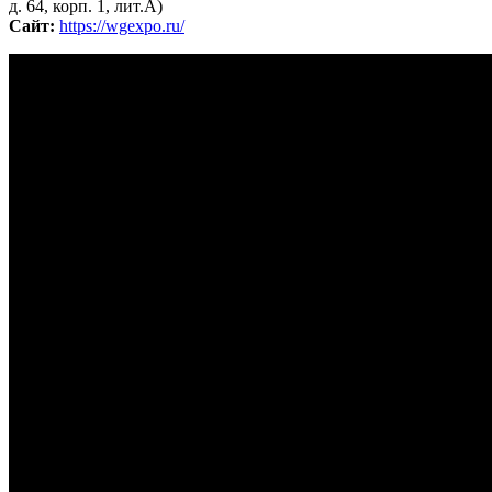
д. 64, корп. 1, лит.А)
Сайт:
https://wgexpo.ru/