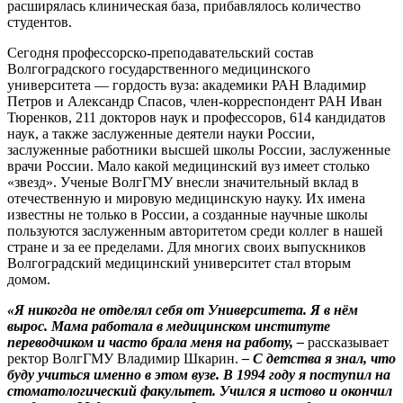
расширялась клиническая база, прибавлялось количество
студентов.
Сегодня профессорско-преподавательский состав
Волгоградского государственного медицинского
университета –– гордость вуза: академики РАН Владимир
Петров и Александр Спасов, член-корреспондент РАН Иван
Тюренков, 211 докторов наук и профессоров, 614 кандидатов
наук, а также заслуженные деятели науки России,
заслуженные работники высшей школы России, заслуженные
врачи России. Мало какой медицинский вуз имеет столько
«звезд». Ученые ВолгГМУ внесли значительный вклад в
отечественную и мировую медицинскую науку. Их имена
известны не только в России, а созданные научные школы
пользуются заслуженным авторитетом среди коллег в нашей
стране и за ее пределами. Для многих своих выпускников
Волгоградский медицинский университет стал вторым
домом.
«Я никогда не отделял себя от Университета. Я в нём
вырос. Мама работала в медицинском институте
переводчиком и часто брала меня на работу, –
рассказывает
ректор ВолгГМУ Владимир Шкарин.
– С детства я знал, что
буду учиться именно в этом вузе. В 1994 году я поступил на
стоматологический факультет. Учился я истово и окончил