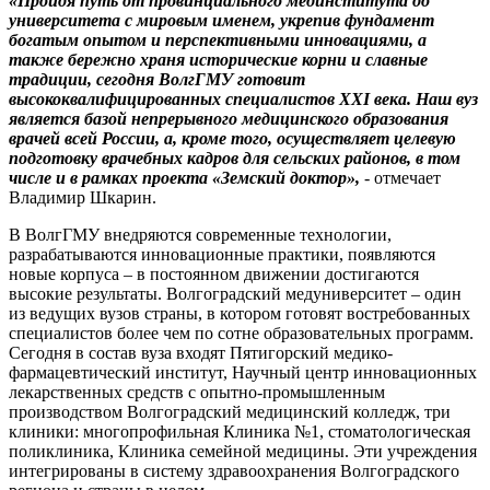
«Пройдя путь от провинциального мединститута до
университета с мировым именем, укрепив фундамент
богатым опытом и перспективными инновациями, а
также бережно храня исторические корни и славные
традиции, сегодня ВолгГМУ готовит
высококвалифицированных специалистов ХХ
I
века. Наш вуз
является базой непрерывного медицинского образования
врачей всей России, а, кроме того, осуществляет целевую
подготовку врачебных кадров для сельских районов, в том
числе и в рамках проекта «Земский доктор»,
- отмечает
Владимир Шкарин.
В ВолгГМУ внедряются современные технологии,
разрабатываются инновационные практики, появляются
новые корпуса – в постоянном движении достигаются
высокие результаты. Волгоградский медуниверситет – один
из ведущих вузов страны, в котором готовят востребованных
специалистов более чем по сотне образовательных программ.
Сегодня в состав вуза входят Пятигорский медико-
фармацевтический институт, Научный центр инновационных
лекарственных средств с опытно-промышленным
производством Волгоградский медицинский колледж, три
клиники: многопрофильная Клиника №1, стоматологическая
поликлиника, Клиника семейной медицины.
Эти учреждения
интегрированы в систему здравоохранения Волгоградского