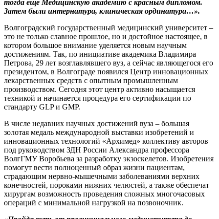
тогда еще Медицинскую академию с красным дипломом.
Затем были интернатура, клиническая ординатура…».
Волгоградский государственный медицинский университет –
это не только славное прошлое, но и достойное настоящее, в
котором большое внимание уделяется новым научным
достижениям. Так, по инициативе академика Владимира
Петрова, 29 лет возглавлявшего вуз, а сейчас являющегося его
президентом, в Волгограде появился Центр инновационных
лекарственных средств с опытным промышленным
производством. Сегодня этот центр активно насыщается
техникой и начинается процедура его сертификации по
стандарту GLP и GMP.
В числе недавних научных достижений вуза – большая
золотая медаль международной выставки изобретений и
инновационных технологий «Архимед» коллективу авторов
под руководством ЗДН России Александра профессора
ВолгГМУ Воробьева за разработку экзоскелетов. Изобретения
помогут вести полноценный образ жизни пациентам,
страдающим нервно-мышечными заболеваниями верхних
конечностей, пороками нижних челюстей, а также обеспечат
хирургам возможность проведения сложных многочасовых
операций с минимальной нагрузкой на позвоночник.