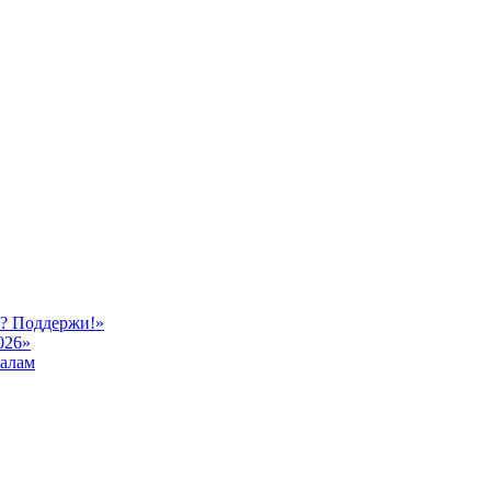
ь? Поддержи!»
026»
иалам