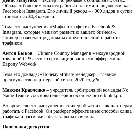
Денис Ладутько
– эксперт по рекламе в социальных сетях.
Обладает большим опытом работы с такими площадками, как
Facebook и Instagram. Его личный рекорд – 4000 лидов в сутки
стоимостью $0,8 каждый.
Тема его выступления «Мифы о трафике с Facebook &
Instagram, которые мешают развитию вашего бизнеса».
Спикер развенчает ряд ложных представлений о работе с
трафиком.
Антон Быков
– Ukraine Country Manager в международной
товарной СРА-сети с сертифицированными офферами на
Европу Webvork.
Тема его доклада: «Почему affiliate-менеджер – главное
преимущество партнерской сети в 2020 году?».
Максим Кравченко
– учредитель арбитражной команды No
Name Team и сооснователь сервисов orderz.pro и klokit.pro.
Во время своего выступления спикер объяснит, как партнерам
работать с Facebook. Он разберет эффективные способы слива
трафика и расскажет об актуальных связках.
Панельная дискуссия