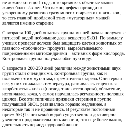
не доживают и до 1 года, в то время как обычные мыши
живут более 2-х лет. Что важно, дефект приводит к
ускоренному развитию сразу многих старческих признаков ,
то есть главной проблемой этих «мутаторных» мышей
является именно старение.
С возраста 100 дней опытная группа мышей начала получать с
питьевой водой небольшие дозы вещества SkQ1. По замыслу
ученых препарат должен был защищать клетки животных от
главного «побочного» продукта, вырабатываемого
поврежденными митохондриями – активных форм кислорода.
Контрольная группа получала обычную воду.
С возраста в 200-250 дней различия между животными двух
групп стали очевидными. Контрольная группа, как и
положено этим мутантам, стремительно старела. Они теряли
вес, у них снижалась температура, развивалась старческая
«горбатость» - кифоз (последствие остеопороза), облысение,
истончалась кожа, у самок нарушилась регулярность половых
циклов. Все эти типичные признаки старения в группе
получавшей SkQ1, развивались гораздо медленнее, а
некоторые так и не проявились. В результате постоянный
прием SkQ1 с питьевой водой существенно и достоверно
увеличил продолжительность жизни и, что еще более важно,
длительность периода здоровой жизни.