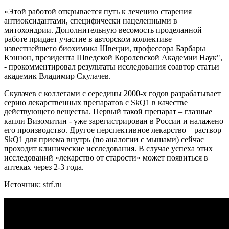
«Этой работой открывается путь к лечению старения
антиоксидантами, специфически нацеленными в
митохондрии. Дополнительную весомость проделанной
работе придает участие в авторском коллективе
известнейшего биохимика Швеции, профессора Барбары
Кэннон, президента Шведской Королевской Академии Наук",
- прокомментировал результаты исследования соавтор статьи
академик Владимир Скулачев.
Скулачев с коллегами с середины 2000-х годов разрабатывает
серию лекарственных препаратов с SkQ1 в качестве
действующего вещества. Первый такой препарат – глазные
капли Визомитин - уже зарегистрирован в России и налажено
его производство. Другое перспективное лекарство – раствор
SkQ1 для приема внутрь (по аналогии с мышами) сейчас
проходит клинические исследования. В случае успеха этих
исследований «лекарство от старости» может появиться в
аптеках через 2-3 года.
Источник: strf.ru