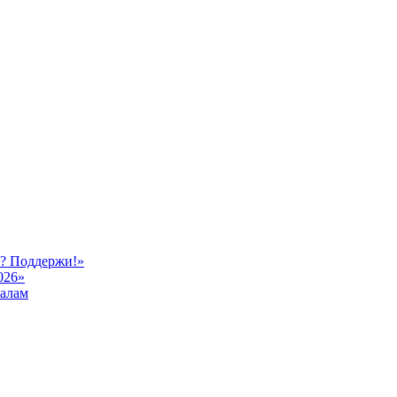
ь? Поддержи!»
026»
иалам