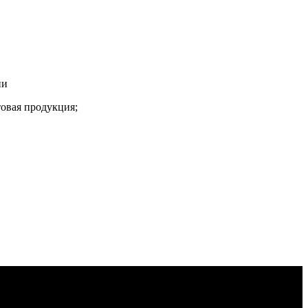
ии
товая продукция;