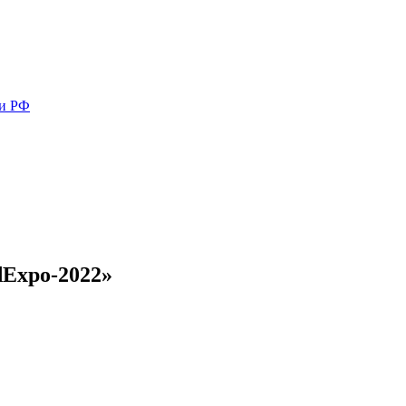
ми РФ
Expo-2022»