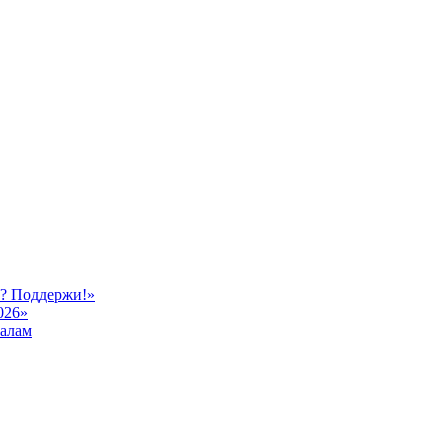
ь? Поддержи!»
026»
иалам