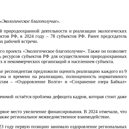
«Экологическое благополучие».
 природоохранной деятельности и реализации экологических
ктов РФ, в 2024 году – 78 субъектов РФ. Ранее председатель
 рабочей встречи.
го проекта «Экологическое благополучие». Также он позволяет
ь ресурсов субъектов РФ для осуществления природоохранных
х и некоммерческих организаций и населением субъекта.
акже респондентам предложили оценить реализацию каждого из 9
она и времени на реализацию, полноценность нормативного
ектам – «Оздоровление Волги» и «Сохранение озера Байкал»
ачимой остаётся проблема дефицита кадров, которая стоит даже
рвое место увеличение финансирования. В 2024 отмечали, что
также региональное межведомственное взаимодействие.
023 году первую позицию занимало оздоровление региональных