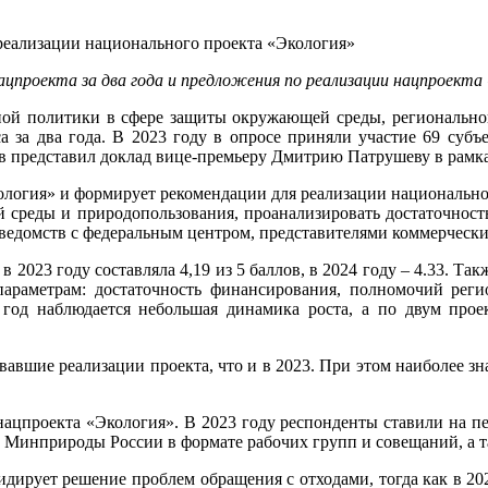
цпроекта за два года и предложения по реализации нацпроекта 
ной политики в сфере защиты окружающей среды, региональной
а за два года. В 2023 году в опросе приняли участие 69 субъе
представил доклад вице-премьеру Дмитрию Патрушеву в рамках
ология» и формирует рекомендации для реализации национально
 среды и природопользования, проанализировать достаточност
ведомств с федеральным центром, представителями коммерчески
 2023 году составляла 4,19 из 5 баллов, в 2024 году – 4.33. Т
араметрам: достаточность финансирования, полномочий реги
а год наблюдается небольшая динамика роста, а по двум про
авшие реализации проекта, что и в 2023. При этом наиболее зн
ацпроекта «Экология». В 2023 году респонденты ставили на пе
 Минприроды России в формате рабочих групп и совещаний, а 
идирует решение проблем обращения с отходами, тогда как в 2