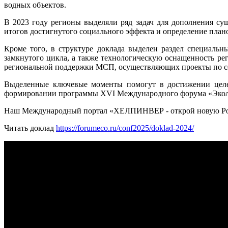
водных объектов.
В 2023 году регионы выделяли ряд задач для дополнения су
итогов достигнутого социального эффекта и определение плано
Кроме того, в структуре доклада выделен раздел специаль
замкнутого цикла, а также технологическую оснащенность ре
региональной поддержки МСП, осуществляющих проекты по 
Выделенные ключевые моменты помогут в достижении целей 
формировании программы XVI Международного форума «Эколог
Наш Международный портал «ХЕЛПИНВЕР - открой новую Ро
Читать доклад
https://forumeco.ru/conf2025/doklad-2024/