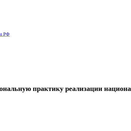
ми РФ
нальную практику реализации национал