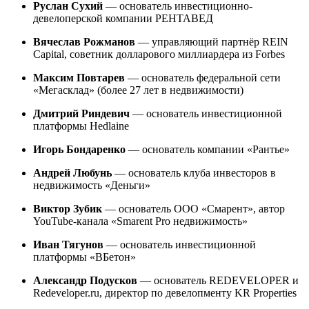
Руслан Сухий
— основатель инвестиционно-
девелоперской компании РЕНТАВЕД
Вячеслав Рожманов
— управляющий партнёр REIN
Capital, советник долларового миллиардера из Forbes
Максим Повтарев
— основатель федеральной сети
«Мегасклад» (более 27 лет в недвижимости)
Дмитрий Риндевич
— основатель инвестиционной
платформы Hedlaine
Игорь Бондаренко
— основатель компании «Рантье»
Андрей Любунь
— основатель клуба инвесторов в
недвижимость «Деньги»
Виктор Зубик
— основатель ООО «Смарент», автор
YouTube-канала «Smarent Pro недвижимость»
Иван Тягунов
— основатель инвестиционной
платформы «ВБетон»
Александр Подусков
— основатель REDEVELOPER и
Redeveloper.ru, директор по девелопменту KR Properties