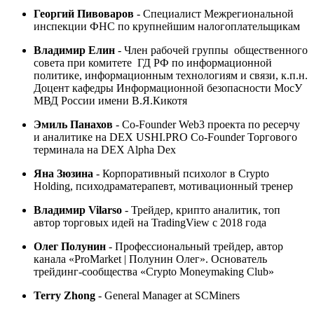
Георгий Пивоваров
- Специалист Межрегиональной
инспекции ФНС по крупнейшим налогоплательщикам
Владимир Елин
- Член рабочей группы общественного
совета при комитете ГД РФ по информационной
политике, информационным технологиям и связи, к.п.н.
Доцент кафедры Информационной безопасности МосУ
МВД России имени В.Я.Кикотя
Эмиль Панахов
- Co-Founder Web3 проекта по ресерчу
и аналитике на DEX USHI.PRO Co-Founder Торгового
терминала на DEX Alpha Dex
Яна Зюзина
-
Корпоративный психолог в Crypto
Holding, психодраматерапевт, мотивационный тренер
Владимир Vilarso
- Трейдер, крипто аналитик, топ
автор торговых идей на TradingView с 2018 года
Олег Полунин
-
Профессиональный трейдер, автор
канала «ProMarket | Полунин Олег». Основатель
трейдинг-сообщества «Crypto Moneymaking Club»
Terry Zhong
- General Manager at SCMiners