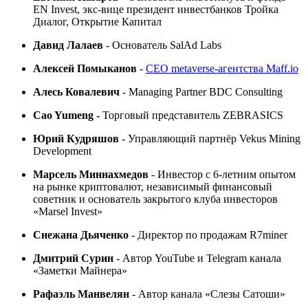
EN Invest, экс-вице президент инвестбанков Тройка
Диалог, Открытие Капитал
Давид Лалаев
- Основатель SalAd Labs
Алексей Помыканов
-
CEO metaverse-агентства Maff.io
Алесь Ковалевич
- Managing Partner BDC Consulting
Cao Yumeng -
Торговый представитель ZEBRASICS
Юрий Кудряшов
- Управляющий партнёр Vekus Mining
Development
Марсель Миннахмедов
-
Инвестор с 6-летним опытом
на рынке криптовалют, независимый финансовый
советник и основатель закрытого клуба инвесторов
«Marsel Invest»
Снежана Дьяченко
- Директор по продажам R7miner
Дмитрий Сурин
-
Автор YouTube и Telegram канала
«Заметки Майнера»
Рафаэль Манвелян
-
Автор канала «Слезы Сатоши»