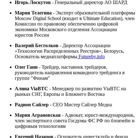
Игорь Лоскутов
- Генеральный директор АО ШАРД
Мария Телегина
- Эксперт образовательной платформы
Moscow Digital School (входит в Ultimate Education), член
Комиссии по правовому обеспечению цифровой
экономики Московского отделения Ассоциации
юристов России
Валерий Бестолков
- Директор Ассоциации
«Технологии Распределенных Реестров», Белорусь,
Основатель медиаплатформы
Futureby.info
Олег Ганн
- Трейдер, наставник трейдеров,
руководитель направления командного трейдинга в
группе "Финам"
Алина ViaBTC
- Менеджер по развитию ViaBTC на
рынках СНГ, Европы и Ближнего Востока
Радион Сайлер
- CEO Мистер Сайлер Медиа
Мария Аграновская
- Адвокат, юрист-международник,
член экспертного совета Госдумы ФС РФ по блокчейн и
цифровым технологиям
Евгений Назаров
- Основатель инвестклуба и фонда