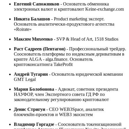
Евгений Сапожников
-
Основатель обменника
электронных валют и криптовалют Keine-exchange.com
Никита Балашов
-
Product marketing эксперт.
Основатель аналитически-продуктового агентства
«Roirate»
Максим Михеенко
-
SVP & Head of Art, 1518 Studios
Раст Садреев (Пентагон)
- Профессиональный трейдер.
Сооснователь платформы по индексным деривативам в
крипте ALGA - alga.finance. Основатель
криптоконсалтинга TakeProfit
Андрей Тугарин
- Основатель юридической компании
GMT Legal
Мария Болобонова
-
Адвокат, советник президента
НАУФОР, член Экспертного совета ГД РФ по
законодательному регулированию криптовалют
Денис Стригун
- CEO WEB3Space, аналитик
блокчекйн-проектов и WEB3 экосистем
Владимир Горгадзе
- Сооснователь токенизационной