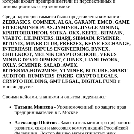
который входят предприниматели из перспективных и
инновационных сфер экономики
Среди партнеров саммита были представлены компании:
ZEBRASICS
,
COMMEX, ALGA, GARANT, EMCD, GAME
FITECH,MINER PLAS, JYMINER, JINGLE MINING,
КРИПТОПОЛИГОН, SOTKA, OKX, KEFEL,
BITMAIN
,
VIABTC
,
LILIMINERS
,
ШАРД,
SIBMAIN, R7MINER,
BITUNIX, MINER CLUB, FREE2EX, KEINE EXCHANGE,
INTERHASH, IMPULS ENGINEERING, BYNEX,
CHILLKOOT
,
MELNIK CRYPTO SCHOOL
,
VEKUS
MINING DEVELOPMENT
,
COINEX
,
LIANLIWORK
,
OXLY,
SCMINER, SALAD,
AWEX
,
BITFERMA
,
HOW2MINE
,
YTMINER
,
BITCUBE
,
SMART
AUDITOR, RUMINERS
,
РАКИБ
,
CRYPTO LEGALS
,
CRYPTO HOLDING
,
GMT LEGAL
,
DIGITAL FUND
и
многие другие.
Своими кейсами, знаниями и опытом поделились:
Татьяна Минеева
- Уполномоченный по защите прав
предпринимателей
в г. Москве
Александр Шойтов
- Заместитель министра цифрового
развития, связи и массовых коммуникаций Российской
Федерации. Доктор физико-математических наук,