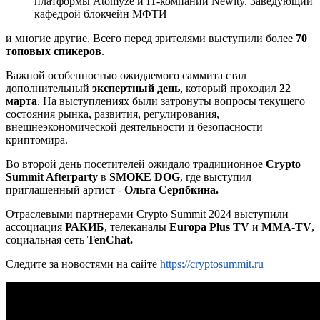
платформы Atomyze и IT-компании Newity. Заведующий
кафедрой блокчейн МФТИ
и многие другие. Всего перед зрителями выступили более
70
топовых спикеров
.
Важной особенностью ожидаемого саммита стал
дополнительный
экспертный день
, который проходил
22
марта
. На выступлениях были затронуты вопросы текущего
состояния рынка, развития, регулирования,
внешнеэкономической деятельности и безопасности
криптомира.
Во второй день посетителей ожидало традиционное
Crypto
Summit Afterparty
в
SMOKE DOG
, где выступил
приглашенный артист -
Ольга Серябкина.
Отраслевыми партнерами Crypto Summit 2024 выступили
ассоциация
РАКИБ
,
телеканалы
Europa Plus
TV
и
MMA-TV
,
социальная сеть
TenChat.
Следите за новостями на сайте
https://cryptosummit.ru