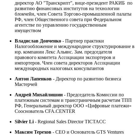
директор АО "Транскрипт", вице-президент РАКИБ по
развитию финансовых институтов на технологии
блокчейн, член Совета Торгово-промышленной палаты
РФ, член Общественного совета при Федеральном
агентстве по управлению государственным
имуществом
Владислав Донченко
- Партнер практики
Налогообложение и международное структурирование в
юр. компании Лекс Альянс. Зам. председателя
правового комитета Ассоциации экспортеров и
импортеров. Член совета директоров Ассоциации
международных налоговых консультантов
Антон Лапенков
- Директор по развитию бизнеса
Мастерчей
Андрей Михайлишин
- Председатель Комиссии по
платежным системам и трансграничным расчетам ТПП
РФ, Генеральный директор ООО «Цифровые платежи»
Сооснователь CFA.CENTER
Silvier Li
- Regional Sales Director TICTACС
Максим Терехов
- СЕО и Основатель GTS Ventures