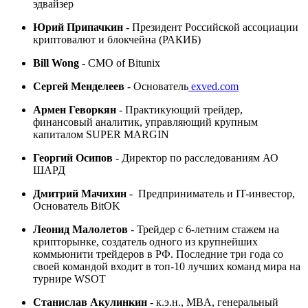
эдвайзер
Юрий Припачкин
-
Президент Российской ассоциации
криптовалют и блокчейна (РАКИБ)
Bill Wong
- CMO of Bitunix
Сергей Менделеев
-
Основатель
exved.com
Армен Геворкян
- Практикующий трейдер,
финансовый аналитик, управляющий крупным
капиталом SUPER MARGIN
Георгий Осипов
- Директор по расследованиям АО
ШАРД
Дмитрий Мачихин
-
Предприниматель и IT-инвестор,
Основатель BitOK
Леонид Малолетов
-
Трейдер с 6-летним стажем на
крипторынке, создатель одного из крупнейших
коммьюнити трейдеров в РФ. Последние три года со
своей командой входит в топ-10 лучших команд мира на
турнире WSOT
Станислав Акулинкин
-
к.э.н., MBA, генеральный