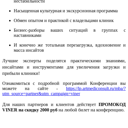
нестабильности
️Насыщенная культурная и экскурсионная программа
️Обмен опытом и практикой с владельцами клиник
️Бизнес-разборы ваших ситуаций в группах с
наставниками
️И конечно же тотальная перезагрузка, вдохновение и
масса инсайтов
Лучшие эксперты поделятся практическими знаниями,
инсайтами и инструментами для увеличения загрузки и
прибыли клиники!
Ознакомиться с подробной программой Конференции вы
можете на сайте -
https://lp.artmediconsult.ru/mba/?
utm_source=partner&utm_campaign=viner
Для наших партнеров и клиентов действует
ПРОМОКОД
VINER
на скидку 2000 руб
на любой билет на конференцию.