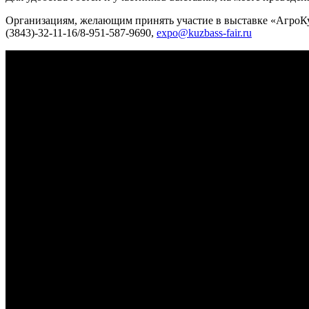
Организациям, желающим принять участие в выставке «АгроКу
(3843)-32-11-16/8-951-587-9690,
expo@kuzbass-fair.ru