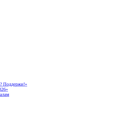
ь? Поддержи!»
026»
иалам