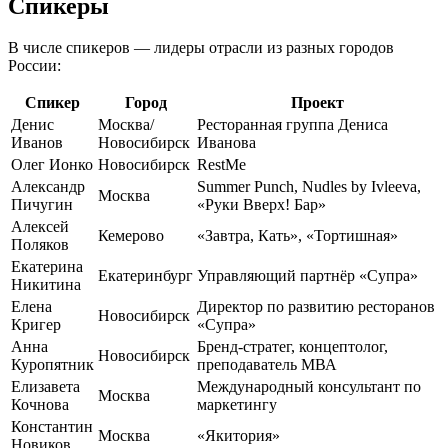
Спикеры
В числе спикеров — лидеры отрасли из разных городов
России:
Спикер
Город
Проект
Денис
Москва/
Ресторанная группа Дениса
Иванов
Новосибирск
Иванова
Олег Ионко
Новосибирск
RestMe
Александр
Summer Punch, Nudles by Ivleeva,
Москва
Пичугин
«Руки Вверх! Бар»
Алексей
Кемерово
«Завтра, Кать», «Тортишная»
Поляков
Екатерина
Екатеринбург
Управляющий партнёр «Супра»
Никитина
Елена
Директор по развитию ресторанов
Новосибирск
Кригер
«Супра»
Анна
Бренд-стратег, концептолог,
Новосибирск
Куропятник
преподаватель МВА
Елизавета
Международный консультант по
Москва
Кочнова
маркетингу
Константин
Москва
«Якитория»
Новиков