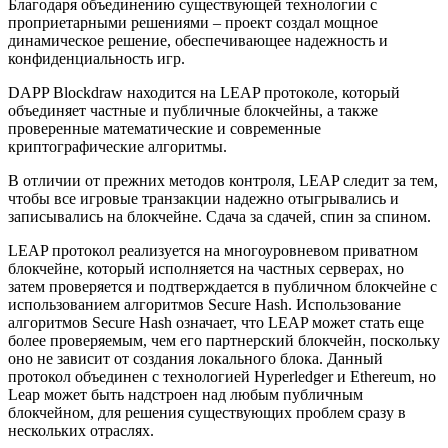
Благодаря объединению существующей технологии с
проприетарными решениями – проект создал мощное
динамическое решение, обеспечивающее надежность и
конфиденциальность игр.
DAPP Blockdraw находится на LEAP протоколе, который
объединяет частные и публичные блокчейны, а также
проверенные математические и современные
криптографические алгоритмы.
В отличии от прежних методов контроля, LEAP следит за тем,
чтобы все игровые транзакции надежно отыгрывались и
записывались на блокчейне. Сдача за сдачей, спин за спином.
LEAP протокол реализуется на многоуровневом приватном
блокчейне, который исполняется на частных серверах, но
затем проверяется и подтверждается в публичном блокчейне с
использованием алгоритмов Secure Hash. Использование
алгоритмов Secure Hash означает, что LEAP может стать еще
более проверяемым, чем его партнерский блокчейн, поскольку
оно не зависит от создания локального блока. Данный
протокол объединен с технологией Hyperledger и Ethereum, но
Leap может быть надстроен над любым публичным
блокчейном, для решения существующих проблем сразу в
нескольких отраслях.