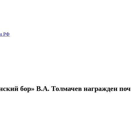
ми РФ
ский бор» В.А. Толмачев награжден поч