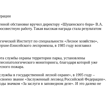
венной обстановке вручил директору «Шушенского бора» В.А.
совестную работу. Такая высокая награда стала результатом
гический Институт по специальности «Лесное хозяйство»,
ерхне-Енисейского леспромхоза, в 1985 году возглавил
ота службы охраны территории парка, установлены
 лесопатологического мониторинга, благодаря которой уже
есного пожара.
службы в государственной лесной охране», в 1995 году –
рисвоено звание «Заслуженный лесовод Российской Федерации».
ы значком «За заслуги в заповедном деле». И это далеко не