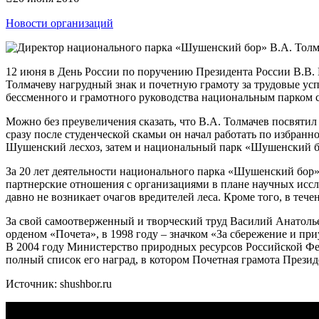
Новости организаций
12 июня в День России по поручению Президента России В.В.
Толмачеву нагрудный знак и почетную грамоту за трудовые ус
бессменного и грамотного руководства национальным парком с
Можно без преувеличения сказать, что В.А. Толмачев посвяти
сразу после студенческой скамьи он начал работать по избран
Шушенский лесхоз, затем и национальный парк «Шушенский бо
За 20 лет деятельности национального парка «Шушенский бор»
партнерские отношения с организациями в плане научных иссл
давно не возникает очагов вредителей леса. Кроме того, в теч
За свой самоотверженный и творческий труд Василий Анатольев
орденом «Почета», в 1998 году – значком «За сбережение и п
В 2004 году Министерство природных ресурсов Российской Фед
полный список его наград, в котором Почетная грамота Презид
Источник: shushbor.ru