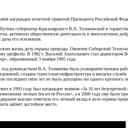
 Путина губернатор Красноярского В.А. Толоконский в торжест
пехи, активную общественную деятельность и многолетнюю добро
 даты его основания.
л свою жизнь делу охраны природы. Окончив Сибирский Техноло
ному профилю. В 1982 г. Василий Анатольевич стал директором В
р», образованный 3 ноября 1995 года.
 под руководством В.А. Толмачева была усовершенствована раб
едований, создана туристская инфраструктура и введена служба
ение последних пяти лет не было допущено ни одного крупного л
ич в 1993 году был награжден значком «За 10 лет безупречной 
риумножение лесных богатств России», а в 2000 году ему было п
ерации высоко отметило его личный вклад в дело охраны природ
ента займет достойное место.