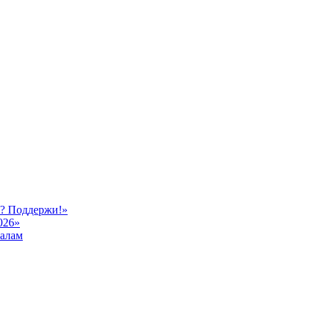
ь? Поддержи!»
026»
иалам