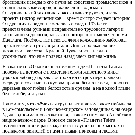
бросивших неводы в его пучины; советских промысловиков и
сталинских комиссаров; и включение водоёма в
Ольджиканский заказник, - рассказывает руководитель
проекта Виктор Решетников, - время быстро съедает историю.
От древних народов не осталось и следа. 1930-е гг.
представлены руинами исправительно-трудового лагеря и
зарастающей дорогой, когда-то проторенной заключёнными
Дальлага. Посёлок, где некогда жили колхозники-рыболовы,
практически стёрт с лица земли. Лишь проржавевшие
механизмы колхоза "Красный Чукчагирец" не дают
усомниться, что ещё полвека назад здесь кипела жизнь».
В заказнике «Ольджиканский» команде «Планеты Тайга»
повезло на встречи с представителями животного мира:
удалось наблюдать, как с острова на остров переплывают
медведи и сохатые, по кустам прытко бегают лисы, в кронах
деревьев вьют гнёзда белохвостые орланы, а на водной глади -
белые лебеди и утки.
Напомним, что съёмочная группа этим летом также побывала
в Комсомольском и Большехехцирском заповедниках, на озере
Удыль одноименного заказника, а также снимала в Анюйском
национальном парке. В новом сезоне «Планеты Тайга»
путешественники расскажут об этих уникальных местах и
познакомят зрителей с памятниками природы и людьми,