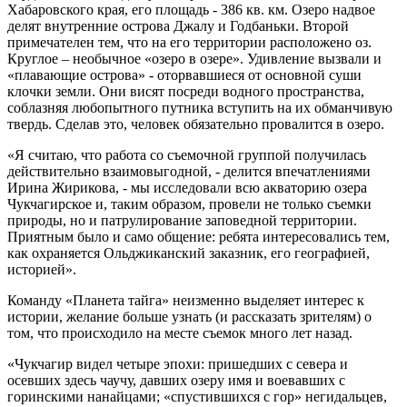
Хабаровского края, его площадь - 386 кв. км. Озеро надвое
делят внутренние острова Джалу и Годбаньки. Второй
примечателен тем, что на его территории расположено оз.
Круглое – необычное «озеро в озере». Удивление вызвали и
«плавающие острова» - оторвавшиеся от основной суши
клочки земли. Они висят посреди водного пространства,
соблазняя любопытного путника вступить на их обманчивую
твердь. Сделав это, человек обязательно провалится в озеро.
«Я считаю, что работа со съемочной группой получилась
действительно взаимовыгодной, - делится впечатлениями
Ирина Жирикова, - мы исследовали всю акваторию озера
Чукчагирское и, таким образом, провели не только съемки
природы, но и патрулирование заповедной территории.
Приятным было и само общение: ребята интересовались тем,
как охраняется Ольджиканский заказник, его географией,
историей».
Команду «Планета тайга» неизменно выделяет интерес к
истории, желание больше узнать (и рассказать зрителям) о
том, что происходило на месте съемок много лет назад.
«Чукчагир видел четыре эпохи: пришедших с севера и
осевших здесь чаучу, давших озеру имя и воевавших с
горинскими нанайцами; «спустившихся с гор» негидальцев,