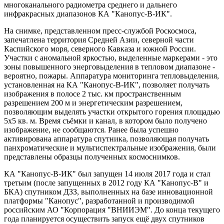
многоканального радиометра среднего и дальнего
инфракрасных диапазонов КА "Канопус-В-ИК".
На снимке, представленном пресс-службой Роскосмоса,
запечатлена территория Средней Азии, северной части
Каспийского моря, северного Кавказа и южной России.
Участки с аномальной яркостью, выделенные маркерами - это
зоны повышенного энерговыделения в тепловом диапазоне -
вероятно, пожары. Аппаратура мониторинга тепловыделения,
установленная на КА "Канопус-В-ИК", позволяет получать
изображения в полосе 2 тыс. км пространственным
разрешением 200 м и энергетическим разрешением,
позволяющим выделять участки открытого горения площадью
5х5 кв. м. Время съёмки и канал, в котором было получено
изображение, не сообщаются. Ранее была успешно
активирована аппаратура спутника, позволяющая получать
панхроматические и мультиспектральные изображения, были
представлены образцы полученных космоснимков.
КА "Канопус-В-ИК" был запущен 14 июля 2017 года и стал
третьим (после запущенных в 2012 году КА "Канопус-В" и
БКА) спутником ДЗЗ, выполненных на базе инновационной
платформы "Канопус", разработанной и производимой
российским АО "Корпорация "ВНИИЭМ". До конца текущего
года планируется осуществить запуск ещё двух спутников