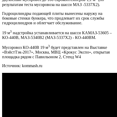
результатам теста мусоровоза на шасси МАЗ -5337X2).
Гидроцилиндры подающей плиты вынесены наружу на
боковые стенки бункера, что продлевает их срок службы
гидроцилиндров и облегчает обслуживание.
3
19 м
надстройка устанавливается на шасси КАМАЗ-53605 –
КО-440В, МАЗ-5340В2 (МАЗ-5337Х2) - КО-440ВМ.
3
Мусоровоз КО-440В 19 м
будет представлен на Выставке
«ВэйстТэк-2017», Москва, МВЦ «Крокус Экспо», открытая
площадка рядом с Павильоном 2, Стенд W4
Источник: kommash.ru