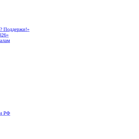
ь? Поддержи!»
026»
иалам
ми РФ