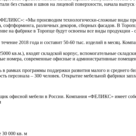
тали без стыков и швов на лицевой поверхности, начала выпуск 
 «ФЕЛИКС»: «Мы производим технологически-сложные виды прод
 софтформинга, различных декоров, сборных фасадов. В Торопце
тиве на фабрике в Торопце будут освоены все виды продукции -
течение 2018 года и составит 50-60 тыс. изделий в месяц. Ком
5000 кв.м.), входят складской корпус, вспомогательные складс
ичные номера, современные офисные и административные помещен
 в рамках программы поддержки развития малого и среднего биз
ость персонала – 300 человек. Открытие мебельной фабрики запл
к офисной мебели в России. Компания «ФЕЛИКС» имеет собст
сии
30 000 кв. м