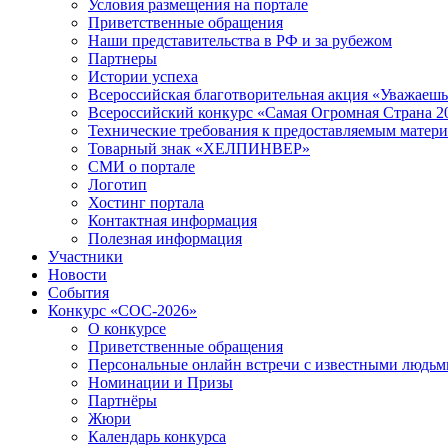
Условия размещения на портале
Приветственные обращения
Наши представительства в РФ и за рубежом
Партнеры
Истории успеха
Всероссийская благотворительная акция «Уважаеш
Всероссийский конкурс «Самая Огромная Страна 2
Технические требования к предоставляемым матер
Товарный знак «ХЕЛПИНВЕР»
СМИ о портале
Логотип
Хостинг портала
Контактная информация
Полезная информация
Участники
Новости
События
Конкурс «СОС-2026»
О конкурсе
Приветственные обращения
Персональные онлайн встречи с известными людь
Номинации и Призы
Партнёры
Жюри
Календарь конкурса