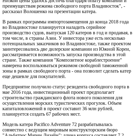
Низкой цены удалось достичь благодаря опыту компании и
преимуществам режима свободного порта Владивосток", -
рассказал Волошенко на презентации катера.
В рамках программы импортозамещения до конца 2018 года
во Владивостоке планируется наладить серийное
производство судов, выпуская 120 катеров в год и продавая, в
том числе, в страны Азии. У инвестора уже есть несколько
потенциальных заказчиков во Владивостоке, также проектом
заинтересовались две дилерские компании из Южной Кореи,
рассматривается возможность запуска производства в этой
стране. Также компания "Композитное кораблестроение"
намерена воспользоваться режимом свободной таможенной
зоны в рамках свободного порта - она позволит сделать катер
еще дешевле для покупателей.
Предприятие получило статус резидента свободного порта в
мае 2016 года, инвестиционный проект предполагает
строительство гражданского флота нового поколения для
осуществления морских туристических прогулок. Объем
капиталовложений в проект составит 36 млн рублей,
планируется создать 67 рабочих мест.
Модель катера Pacifico Adventure 72 разрабатывалась
совместно с ведущим мировым конструкторским бюро
"Альбатрос Марин Дизайн"; длина корпуса составляет 7,2