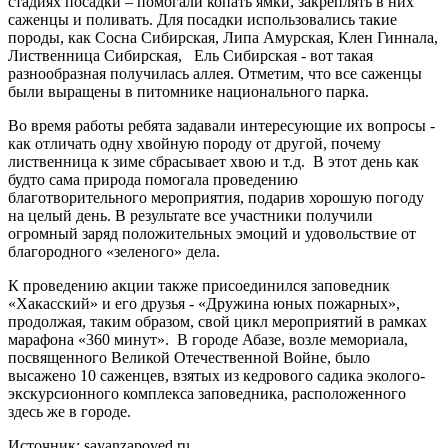
стадиях посадки – помогали копать ямки, закреплять в них
саженцы и поливать. Для посадки использовались такие
породы, как Сосна Сибирская, Липа Амурская, Клен Гиннала,
Лиственница Сибирская, Ель Сибирская - вот такая
разнообразная получилась аллея. Отметим, что все саженцы
были выращены в питомнике национального парка.
Во время работы ребята задавали интересующие их вопросы -
как отличать одну хвойную породу от другой, почему
лиственница к зиме сбрасывает хвою и т.д. В этот день как
будто сама природа помогала проведению
благотворительного мероприятия, подарив хорошую погоду
на целый день. В результате все участники получили
огромный заряд положительных эмоций и удовольствие от
благородного «зеленого» дела.
К проведению акции также присоединился заповедник
«Хакасский» и его друзья - «Дружина юных пожарных»,
продолжая, таким образом, свой цикл мероприятий в рамках
марафона «360 минут». В городе Абазе, возле мемориала,
посвященного Великой Отечественной Войне, было
высажено 10 саженцев, взятых из кедрового садика эколого-
экскурсионного комплекса заповедника, расположенного
здесь же в городе.
Источник: sayanzapoved.ru