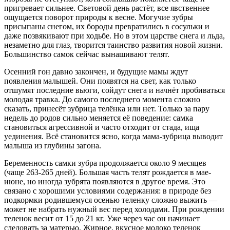
пригревает сильнее. Световой день растёт, все явственнее
ощущается поворот природы к весне. Могучие зубры
присыпаны снегом, их бороды превратились в сосульки и
даже позвякивают при ходьбе. Но в этом царстве снега и льда,
незаметно для глаз, творится таинство развития новой жизни.
Большинство самок сейчас вынашивают телят.
Осенний гон давно закончен, и будущие мамы ждут
появления малышей. Они появятся на свет, как только
отшумят последние вьюги, сойдут снега и начнёт пробиваться
молодая травка. До самого последнего момента сложно
сказать, принесёт зубрица телёнка или нет. Только за пару
недель до родов сильно меняется её поведение: самка
становиться агрессивной и часто отходит от стада, ища
уединения. Всё становится ясно, когда мама-зубрица выводит
малыша из глубины загона.
Беременность самки зубра продолжается около 9 месяцев
(чаще 263-265 дней). Большая часть телят рождается в мае-
июне, но иногда зубрята появляются в другое время. Это
связано с хорошими условиями содержания: в природе без
подкормки родившемуся осенью теленку сложно выжить —
может не набрать нужный вес перед холодами. При рождении
теленок весит от 15 до 21 кг. Уже через час он начинает
следовать за матерью. Жирное, вкусное молоко теленок