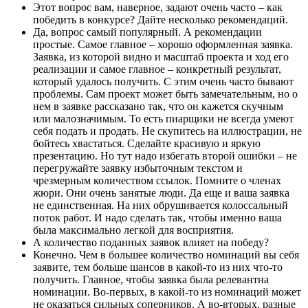
Этот вопрос вам, наверное, задают очень часто – как
победить в конкурсе? Дайте несколько рекомендаций.
Да, вопрос самый популярный. А рекомендации
простые. Самое главное – хорошо оформленная заявка.
Заявка, из которой видно и масштаб проекта и ход его
реализации и самое главное – конкретный результат,
который удалось получить. С этим очень часто бывают
проблемы. Сам проект может быть замечательным, но о
нем в заявке рассказано так, что он кажется скучным
или малозначимым. То есть пиарщики не всегда умеют
себя подать и продать. Не скупитесь на иллюстрации, не
бойтесь хвастаться. Сделайте красивую и яркую
презентацию. Но тут надо избегать второй ошибки – не
перегружайте заявку избыточным текстом и
чрезмерным количеством ссылок. Помните о членах
жюри. Они очень занятые люди. Да еще и ваша заявка
не единственная. На них обрушивается колоссальный
поток работ. И надо сделать так, чтобы именно ваша
была максимально легкой для восприятия.
А количество поданных заявок влияет на победу?
Конечно. Чем в большее количество номинаций вы себя
заявите, тем больше шансов в какой-то из них что-то
получить. Главное, чтобы заявка была релевантна
номинации. Во-первых, в какой-то из номинаций может
не оказаться сильных соперников. А во-вторых, разные