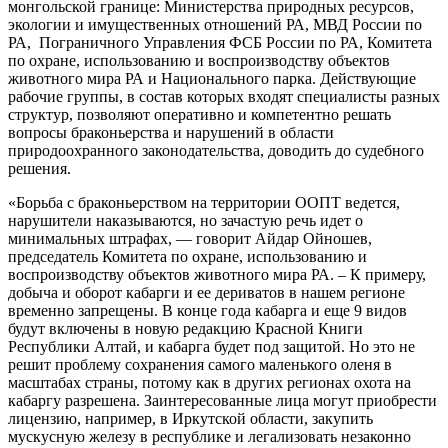
монгольской границе: Министерства природных ресурсов,
экологии и имущественных отношений РА, МВД России по
РА, Пограничного Управления ФСБ России по РА, Комитета
по охране, использованию и воспроизводству объектов
животного мира РА и Национального парка. Действующие
рабочие группы, в состав которых входят специалисты разных
структур, позволяют оперативно и компетентно решать
вопросы браконьерства и нарушений в области
природоохранного законодательства, доводить до судебного
решения.
«Борьба с браконьерством на территории ООПТ ведется,
нарушители наказываются, но зачастую речь идет о
минимальных штрафах, — говорит Айдар Ойношев,
председатель Комитета по охране, использованию и
воспроизводству объектов животного мира РА. – К примеру,
добыча и оборот кабарги и ее дериватов в нашем регионе
временно запрещены. В конце года кабарга и еще 9 видов
будут включены в новую редакцию Красной Книги
Республики Алтай, и кабарга будет под защитой. Но это не
решит проблему сохранения самого маленького оленя в
масштабах страны, потому как в других регионах охота на
кабаргу разрешена. Заинтересованные лица могут приобрести
лицензию, например, в Иркутской области, закупить
мускусную железу в республике и легализовать незаконно