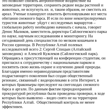
это позволит снизить антропогенное воздействие на
заповедные территории, сохранить редкие виды растений и
животных, не вспугнуть их и, таким образом, не сместить их
ареал. Ученые планируют охватить фотоловушками все места
обитания снежного барса. И если по вине неконтролируемых
туристов животные уйдут с исследуемых маршрутов –
глобальную работу необходимо начинать с начала, говорит
Денис Маликов, заместитель директора Сайлюгемского парка
по науке, научным исследованиям и мониторингу. На
сегодняшний день специалистов по мелким кошачьим в
России единицы. В Республике Алтай полевых
исследователей всего 2: Сергей Спицын (Алтайский
заповедник) и Алексей Кужлеков (Сайлюгемский парк).
Обращаясь к присутствующей на конференции студентам, он
пригласил к сотрудничеству с национальным парком и
посвятить свою жизнь охране и изучению дикой природы.
Благодаря именно неравнодушным представителям
подрастающего поколения был создан общественный
резонанс, связанный с видеороликами в сети Интернет, в
которых браконьеры преследуют на снегоходах снежного
барса и аргали. По данным фактам природоохранной
прокуратурой республики были проведены проверки, в ходе
которых было выявлено – видео снято не на территории
Республики Алтай. Общественный контроль не менее
эффективен.