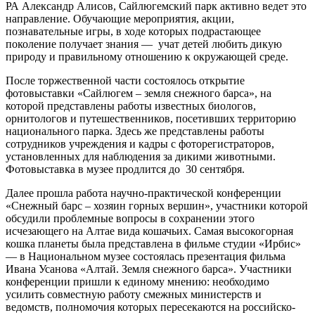
РА Александр Алисов, Сайлюгемский парк активно ведет это
направление. Обучающие мероприятия, акции,
познавательные игры, в ходе которых подрастающее
поколение получает знания — учат детей любить дикую
природу и правильному отношению к окружающей среде.
После торжественной части состоялось открытие
фотовыставки «Сайлюгем – земля снежного барса», на
которой представлены работы известных биологов,
орнитологов и путешественников, посетивших территорию
национального парка. Здесь же представлены работы
сотрудников учреждения и кадры с фоторегистраторов,
установленных для наблюдения за дикими животными.
Фотовыставка в музее продлится до 30 сентября.
Далее прошла работа научно-практической конференции
«Снежный барс – хозяин горных вершин», участники которой
обсудили проблемные вопросы в сохранении этого
исчезающего на Алтае вида кошачьих. Самая высокогорная
кошка планеты была представлена в фильме студии «Ирбис»
— в Национальном музее состоялась презентация фильма
Ивана Усанова «Алтай. Земля снежного барса». Участники
конференции пришли к единому мнению: необходимо
усилить совместную работу смежных министерств и
ведомств, полномочия которых пересекаются на российско-