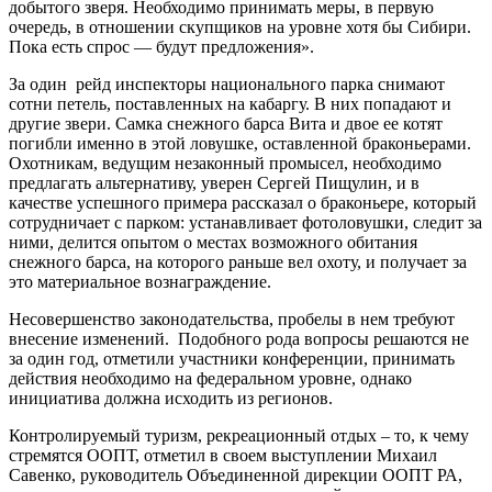
добытого зверя. Необходимо принимать меры, в первую
очередь, в отношении скупщиков на уровне хотя бы Сибири.
Пока есть спрос — будут предложения».
За один рейд инспекторы национального парка снимают
сотни петель, поставленных на кабаргу. В них попадают и
другие звери. Самка снежного барса Вита и двое ее котят
погибли именно в этой ловушке, оставленной браконьерами.
Охотникам, ведущим незаконный промысел, необходимо
предлагать альтернативу, уверен Сергей Пищулин, и в
качестве успешного примера рассказал о браконьере, который
сотрудничает с парком: устанавливает фотоловушки, следит за
ними, делится опытом о местах возможного обитания
снежного барса, на которого раньше вел охоту, и получает за
это материальное вознаграждение.
Несовершенство законодательства, пробелы в нем требуют
внесение изменений. Подобного рода вопросы решаются не
за один год, отметили участники конференции, принимать
действия необходимо на федеральном уровне, однако
инициатива должна исходить из регионов.
Контролируемый туризм, рекреационный отдых – то, к чему
стремятся ООПТ, отметил в своем выступлении Михаил
Савенко, руководитель Объединенной дирекции ООПТ РА,