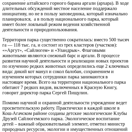
сохранение алтайского горного барана аргали (архара). В ходе
длительных обсуждений местное население поддержало
инициативу, но не в пользу заповедника, который изначально
планировался, а в пользу национального парка, который
имеет более лояльный режим ведения хозяйственной
деятельности и природопользования.
Территория парка существенно сократилась: вместо 500 тысяч
га — 118 тыс. га, и состоит из трех кластеров (участков):
«»Аргут», «Сайлюгем» и «Уландрык». Флаговыми
животными являются снежный барс и аргали. В процессе
развития научной деятельности и реализации новых проектов
по изучению редких животных определились еще 2 ключевых
вида: дикий кот манул и сокол балобан, сохранением и
изучением которых сотрудники парка занимаются в
настоящее время. Всего на территории национального парка
обитают 7 редких видов, включенных в Красную Книгу,
говорит директор парка Сергей Пищулин.
Помимо научной и охранной деятельности учреждение ведет
просветительскую работу. Практически в каждой школе в
Кош-Агачском районе созданы детские экологические Клубы
Друзей Сайлюгемского парка. Экологическое воспитание
детей – важный образовательный элемент, отметил министр
природных ресурсов, экологии и имущественных отношений