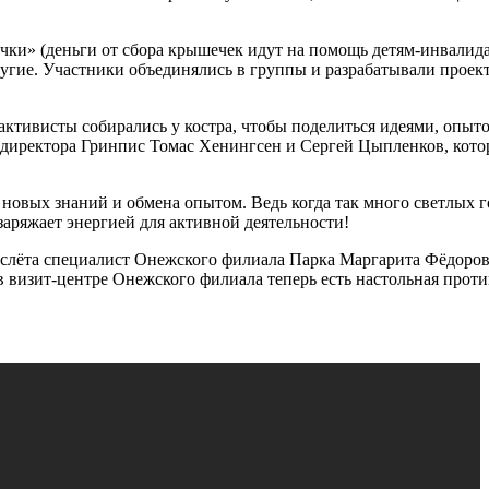
чки» (деньги от сбора крышечек идут на помощь детям-инвалида
угие. Участники объединялись в группы и разрабатывали проект
ивисты собирались у костра, чтобы поделиться идеями, опытом
ь директора Гринпис Томас Хенингсен и Сергей Цыпленков, кото
 новых знаний и обмена опытом. Ведь когда так много светлых 
заряжает энергией для активной деятельности!
о слёта специалист Онежского филиала Парка Маргарита Фёдоров
в визит-центре Онежского филиала теперь есть настольная прот