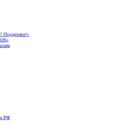
ь? Поддержи!»
026»
иалам
ми РФ