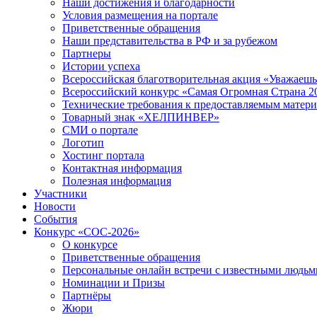
Наши достижения и благодарности
Условия размещения на портале
Приветственные обращения
Наши представительства в РФ и за рубежом
Партнеры
Истории успеха
Всероссийская благотворительная акция «Уважаеш
Всероссийский конкурс «Самая Огромная Страна 2
Технические требования к предоставляемым матер
Товарный знак «ХЕЛПИНВЕР»
СМИ о портале
Логотип
Хостинг портала
Контактная информация
Полезная информация
Участники
Новости
События
Конкурс «СОС-2026»
О конкурсе
Приветственные обращения
Персональные онлайн встречи с известными людь
Номинации и Призы
Партнёры
Жюри