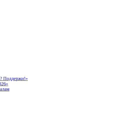
ь? Поддержи!»
026»
иалам