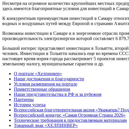
Несмотря на огромное количество крупнейших местных предпр
здесь имеются благоприятные условия для инвестиций в Сама
К конкурентным преимуществам инвестиций в Самару относитс
водных и воздушных путей между Европой и странами Азиатск
Возможны инвестиции в Самаре и в энергоемкие отрасли промы
производительность электроэнергии которой составляет 6 879
Большой интерес представляют инвестиции в Тольятти, второй 
человек. Инвестиции в Тольятти начались еще во времена ССС
настоящее время мэрия города рассматривает 5 проектов инвес
земельному налогу, муниципальные гарантии и др.
О портале «Хелпинвер»
Наши достижения и благодарности
Условия размещения на портале
Приветственные обращения
Наши представительства в РФ и за рубежом
Партнеры
Истории успеха
Всероссийская благотворительная акция «Уважаешь? По
Всероссийский конкурс «Самая Огромная Страна 2026»
Технические требования к предоставляемым материалам
Товарный знак «ХЕЛПИНВЕР»