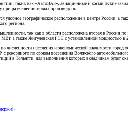
иятий, таких как «АвтоВАЗ», авиационные и космические завод
ру при размещении новых производств.
я удобное географическое расположение в центре России, а так
ого региона.
шленности, так как в области расположена вторая в России по
,7 МВт, а также Жигулевская ГЭС с установленной мощностью в 
по численности населения и экономической значимости город обл
Р, с рекордного по срокам возведения Волжского автомобильно
тиций в Тольятти, для выполнения которых вкладчикам будет ока
ддержи!»