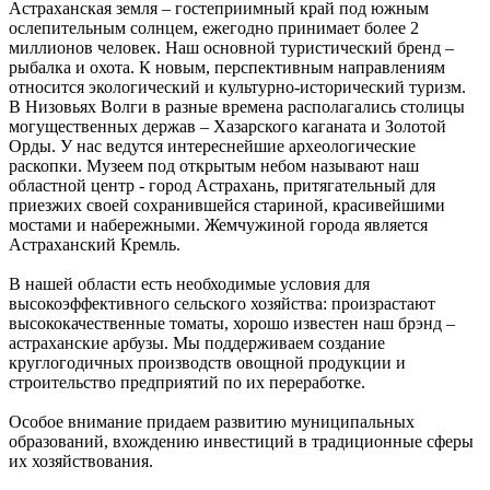
Астраханская земля – гостеприимный край под южным
ослепительным солнцем, ежегодно принимает более 2
миллионов человек. Наш основной туристический бренд –
рыбалка и охота. К новым, перспективным направлениям
относится экологический и культурно-исторический туризм.
В Низовьях Волги в разные времена располагались столицы
могущественных держав – Хазарского каганата и Золотой
Орды. У нас ведутся интереснейшие археологические
раскопки. Музеем под открытым небом называют наш
областной центр - город Астрахань, притягательный для
приезжих своей сохранившейся стариной, красивейшими
мостами и набережными. Жемчужиной города является
Астраханский Кремль.
В нашей области есть необходимые условия для
высокоэффективного сельского хозяйства: произрастают
высококачественные томаты, хорошо известен наш брэнд –
астраханские арбузы. Мы поддерживаем создание
круглогодичных производств овощной продукции и
строительство предприятий по их переработке.
Особое внимание придаем развитию муниципальных
образований, вхождению инвестиций в традиционные сферы
их хозяйствования.