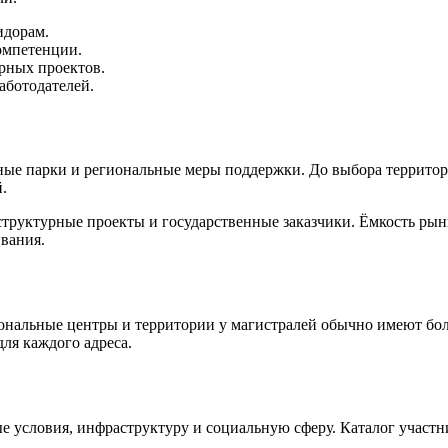
идорам.
омпетенции.
рных проектов.
аботодателей.
е парки и региональные меры поддержки. До выбора территори
.
труктурные проекты и государственные заказчики. Ёмкость рын
ивания.
иональные центры и территории у магистралей обычно имеют бо
ля каждого адреса.
 условия, инфраструктуру и социальную сферу. Каталог участни