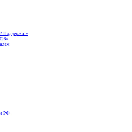
ь? Поддержи!»
026»
иалам
ми РФ