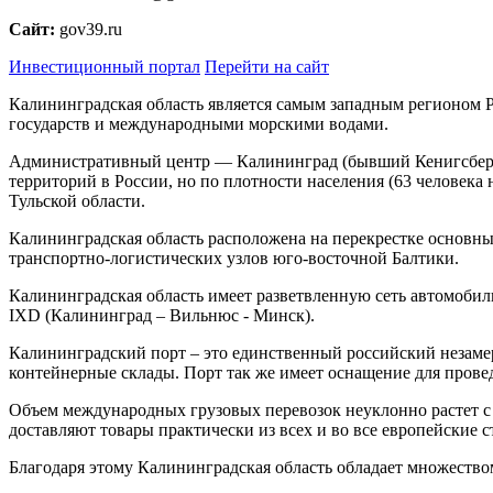
Сайт:
gov39.ru
Инвестиционный портал
Перейти на сайт
Калининградская область является самым западным регионом
государств и международными морскими водами.
Административный центр — Калининград (бывший Кенигсберг —
территорий в России, но по плотности населения (63 человека 
Тульской области.
Калининградская область расположена на перекрестке основн
транспортно-логистических узлов юго-восточной Балтики.
Калининградская область имеет разветвленную сеть автомобил
IXD (Калининград – Вильнюс - Минск).
Калининградский порт – это единственный российский незаме
контейнерные склады. Порт так же имеет оснащение для пров
Объем международных грузовых перевозок неуклонно растет с 2
доставляют товары практически из всех и во все европейские с
Благодаря этому Калининградская область обладает множеств