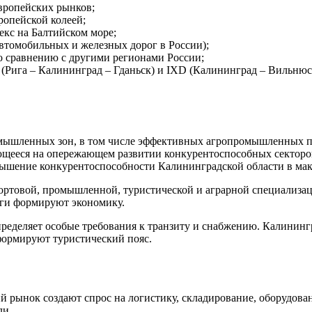
европейских рынков;
ропейской колеей;
кс на Балтийском море;
автомобильных и железных дорог в России);
о сравнению с другими регионами России;
 (Рига – Калининград – Гданьск) и IXD (Калининград – Вильнюс
омышленных зон, в том числе эффективных агропромышленных п
ющееся на опережающем развитии конкурентоспособных секторо
вышение конкурентоспособности Калининградской области в мак
портовой, промышленной, туристической и аграрной специализа
уги формируют экономику.
еделяет особые требования к транзиту и снабжению. Калинингр
формируют туристический пояс.
рынок создают спрос на логистику, складирование, оборудован
ли.