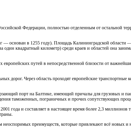
 Российской Федерации, полностью отделенным от остальной т
 основан в 1255 году). Площадь Калининградской области — 1
на один квадратный километр) среди краев и областей она заним
ых европейских путей в непосредственной близости от важней
ьных дорог. Через область проходят европейские транспортные
рзающий порт на Балтике, имеющий причалы для грузовых и па
едения таможенных, пограничных и прочих сопутствующих проц
001 года и составляет в настоящее время более 2,3 миллионов 
траны.
ом неоспоримых преимуществ, которые привлекают всё новых и 