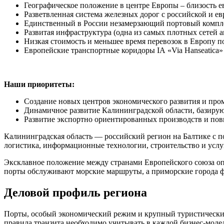
Географическое положение в центре Европы – близость 
Разветвленная система железных дорог с российской и ев
Единственный в России незамерзающий портовый компле
Развитая инфраструктура (одна из самых плотных сетей 
Низкая стоимость и меньшее время перевозок в Европу п
Европейские транспортные коридоры IА «Via Hanseatica»
Наши приоритеты:
Создание новых центров экономического развития и пр
Динамичное развитие Калининградской области, базиру
Развитие экспортно ориентированных производств и по
Калининградская область — российский регион на Балтике с 
логистика, информационные технологии, строительство и усл
Эксклавное положение между странами Европейского союза опр
порты обслуживают морские маршруты, а приморские города 
Деловой профиль региона
Порты, особый экономический режим и крупный туристический 
правила транзита необходимо учитывать в каждой бизнес-моде