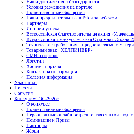
Наши достижения и благодарности
Условия размещения на портале
Приветственные обращения
Наши представительства в РФ и за рубежом
Партнеры
Истории успеха
Всероссийская благотворительная акция «Уважаеш
Всероссийский конкурс «Самая Огромная Страна 2
Технические требования к предоставляемым матер
Товарный знак «ХЕЛПИНВЕР»
СМИ о портале
Логотип
Хостинг портала
Контактная информация
Полезная информация
Участники
Новости
События
Конкурс «СОС-2026»
О конкурсе
Приветственные обращения
Персональные онлайн встречи с известными людь
Номинации и Призы
Партнёры
Жюри