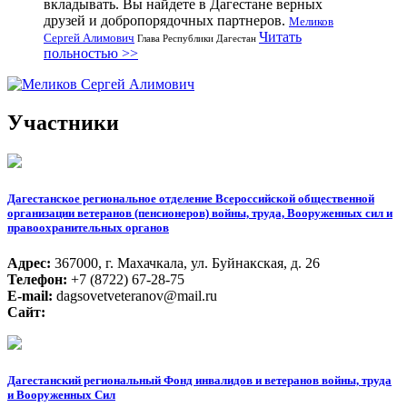
вкладывать. Вы найдете в Дагестане верных
друзей и добропорядочных партнеров.
Меликов
Читать
Сергей Алимович
Глава Республики Дагестан
польностью >>
Участники
Дагестанское региональное отделение Всероссийской общественной
организации ветеранов (пенсионеров) войны, труда, Вооруженных сил и
правоохранительных органов
Адрес:
367000, г. Махачкала, ул. Буйнакская, д. 26
Телефон:
+7 (8722) 67-28-75
E-mail:
dagsovetveteranov@mail.ru
Сайт:
Дагестанский региональный Фонд инвалидов и ветеранов войны, труда
и Вооруженных Сил